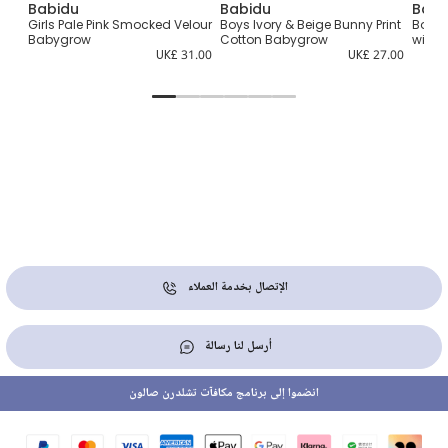
Babidu
Babidu
Babi
t
Girls Pale Pink Smocked Velour
Boys Ivory & Beige Bunny Print
Boys 
Babygrow
Cotton Babygrow
with 
1.00
UK£ 31.00
UK£ 27.00
الإتصال بخدمة العملاء
أرسل لنا رسالة
انضموا إلى برنامج مكافآت تشلدرن صالون