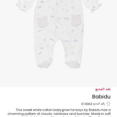
نفذ المنتج
Babidu
بيبي غرو بطبعة أرنب وسحاب قطن لون أبيض
رقم المنتج 614064
This sweet white cotton babygrow for boys by Babidu has a
للأولاد
charming pattern of clouds, rainbows and bunnies. Made in soft