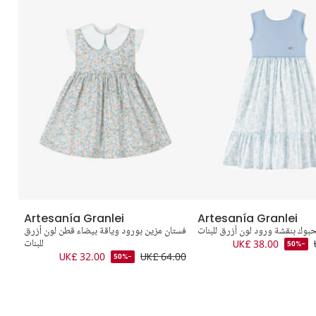
Artesanía Granlei
Artesanía Granlei
بوك بنقشة ورود لون أزرق للبنات
فستان مزين بورود وياقة بيضاء قطن لون أزرق
ف
UK£ 38.00
للبنات
-50%
.00
UK£ 32.00
UK£ 64.00
-50%