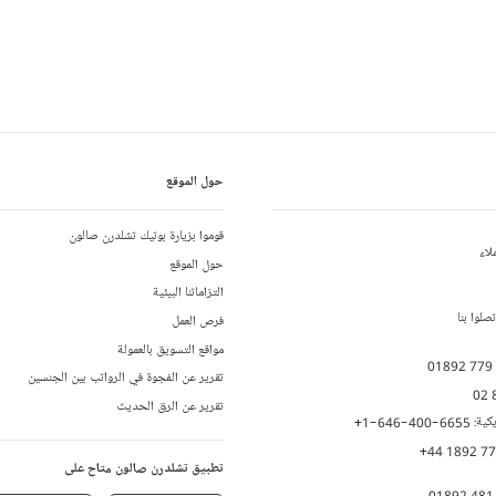
حول الموقع
قوموا بزيارة بوتيك تشلدرن صالون
لاء
حول الموقع
التزاماتنا البيئية
لوا بنا
فرص العمل
مواقع التسويق بالعمولة
01892 779
تقرير عن الفجوة في الرواتب بين الجنسين
02 
تقرير عن الرق الحديث
يكية:
+1-646-400-6655
+44 1892 7
تطبيق تشلدرن صالون متاح على
01892 481