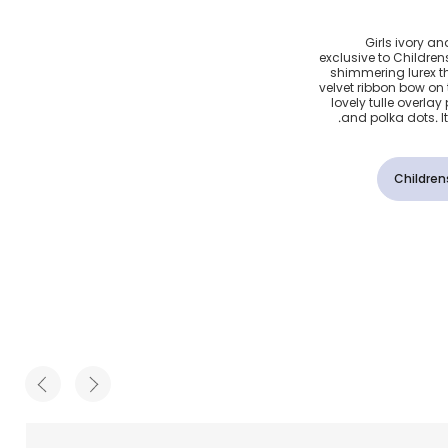
بقة تول
Girls ivory an
exclusive to Children
لون ليلكي
shimmering lurex thr
velvet ribbon bow on t
lovely tulle overlay
and polka dots. It 