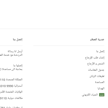
خدمة العملاء
إتصل بنا
إتصل بنا
أرسل لنا رسالة
الدردشة مع خدمة العم
إنشاء طلب الإرجاع
الشحن و الأرجاع
إتصلوا بنا
بحاجة الى مساعدة؟ إتص
جدول المقاسات
تعليقات الزبائن
المملكة المتحدة:
 110
المساعدة
أستراليا:
8310 9990
الهدايا
الولايات المتّحدة الأمر
الحياد الكربوني
جديد
مكالمات دولية:
79110
إستعلامات عامة:
 781