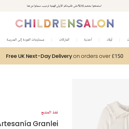
استمتعوا بخصم 10% على طلبيتكم الأولى كهدية ترحيب. سجلوا من هنا
ت
أولاد
أحذية
الماركات
مستلزمات العودة إلى المدرسة
Free UK Next-Day Delivery
on orders over £150
نفذ المنتج
Artesanía Granlei