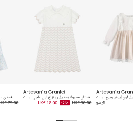
Artesanía Granlei
Artesanía Gran
ل لون أبيض وبيج للبنات
فستان محبوك بستايل زيغزاغ لون عاجي للبنات
فستان مح
الرضع
UK£ 30.00
UK£ 18.00
UK£ 75.00
-40%