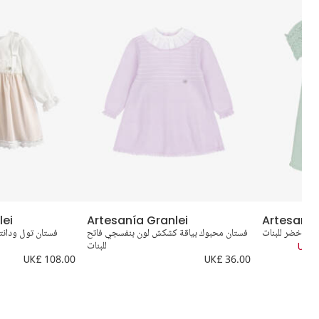
lei
Artesanía Granlei
Artesanía
لون أخضر للبنات
فستان محبوك بياقة كشكش لون بنفسجي فاتح
فستان تول ودانتي
UK£ 
للبنات
UK£ 108.00
UK£ 36.00