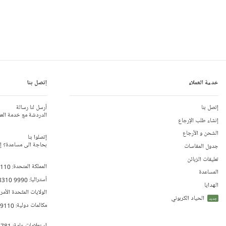
خدمة العملاء
إتصل بنا
إتصل بنا
أرسل لنا رسالة
الدردشة مع خدمة العم
إنشاء طلب الإرجاع
الشحن و الأرجاع
إتصلوا بنا
بحاجة الى مساعدة؟ إتص
جدول المقاسات
تعليقات الزبائن
المملكة المتحدة:
 110
المساعدة
أستراليا:
8310 9990
الهدايا
الولايات المتّحدة الأمر
الحياد الكربوني
جديد
مكالمات دولية:
79110
إستعلامات عامة:
 781