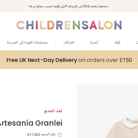
استمتعوا بخصم 10% على طلبيتكم الأولى كهدية ترحيب. سجلوا من هنا
ت
أولاد
أحذية
الماركات
مستلزمات العودة إلى المدرسة
Free UK Next-Day Delivery
on orders over £150
نفذ المنتج
Artesanía Granlei
رقم المنتج 611263