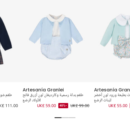
Artesanía Granlei
Artesanía Gran
 بطبعة ورود لون أخضر
طقم بدلة رسمية وكارديغان لون أزرق فاتح
طقم شور
للبنات الرضع
للأولاد الرضع
K£ 111.00
UK£ 59.00
UK£ 99.00
UK£ 55.00
-40%