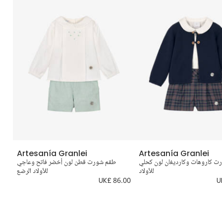
Artesanía Granlei
Artesanía Granlei
ت كاروهات وكارديغان لون كحلي
طقم شورت قطن لون أخضر فاتح وعاجي
طقم
للأولاد
للأولاد الرضع
.00
UK£ 86.00
U