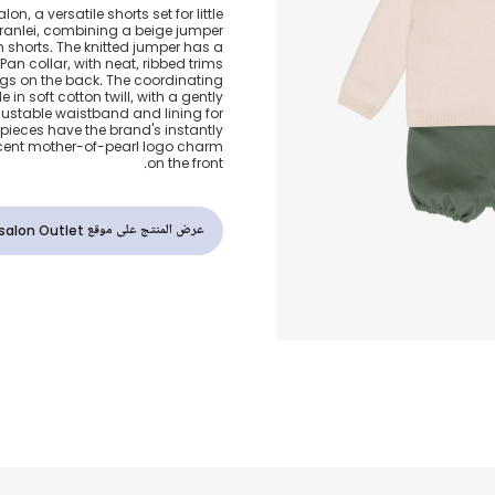
طقم شورت قط
on, a versatile shorts set for little
ranlei, combining a beige jumper
أخضر وبيج للأو
n shorts. The knitted jumper has a
 Pan collar, with neat, ribbed trims
gs on the back. The coordinating
in soft cotton twill, with a gently
justable waistband and lining for
pieces have the brand's instantly
scent mother-of-pearl logo charm
on the front.
عرض المنتج على موقع Childrensalon Outlet