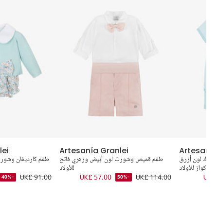
lei
Artesanía Granlei
Artesanía
حبوك لون أزرق
طقم قميص وشورت لون أبيض وزهري فاتح
طقم كارديغان وشورت
تركواز للأولاد
للأولاد
UK£ 91.00
UK£ 57.00
UK£ 114.00
UK£ 
-40%
-50%