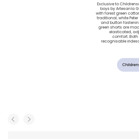
ن لون
Exclusive to Childrensal
boys by Artesanía G
لاد
with forest green cotto
traditional, white Peter
and button fastenin
green shorts are made 
elasticated, ad
comfort. Both 
recognisable iride