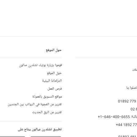
حول الموقع
قوموا بزيارة بوتيك تشلدرن صالون
لاء
حول الموقع
التزاماتنا البيئية
لوا بنا
فرص العمل
مواقع التسويق بالعمولة
01892 779
تقرير عن الفجوة في الرواتب بين الجنسين
02 
تقرير عن الرق الحديث
يكية:
+1-646-400-6655
+44 1892 7
تطبيق تشلدرن صالون متاح على
01892 481