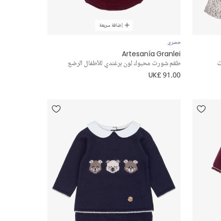
إضافة سريعة
حصري
Artesanía Granlei
ت
طقم شورت محبوك لون برغندي للأطفال الرضع
UK£ 91.00