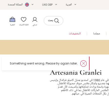
العربية
UK£ GBP
المملكة المتحدة
بحث
حسابي
قائمة الأمنيات
الحقيبة
مجلتنا
التخفيضات
Artesanía Granlei
تأسست ارتزانيا غرانلي عام 1980 في استديو بمنزل كاميلو غراندال وإينيس
ما بتصنيع وابتكار ملابس صوف محبوكة للأطفال،
رة واسعة وزادت تشكيلاتها، وأصبحت الآن تقدم
لملابس الماركات للأطفال، بما في ذلك الأطقم
ل بكل اللحظات المميزة في حياتهم.