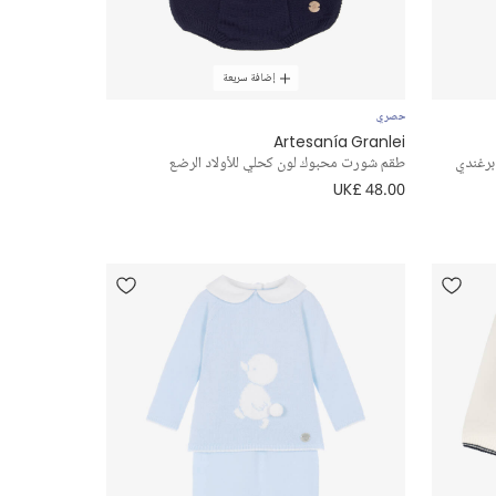
إضافة سريعة
حصري
Artesanía Granlei
برغندي
طقم شورت محبوك لون كحلي للأولاد الرضع
UK£ 48.00