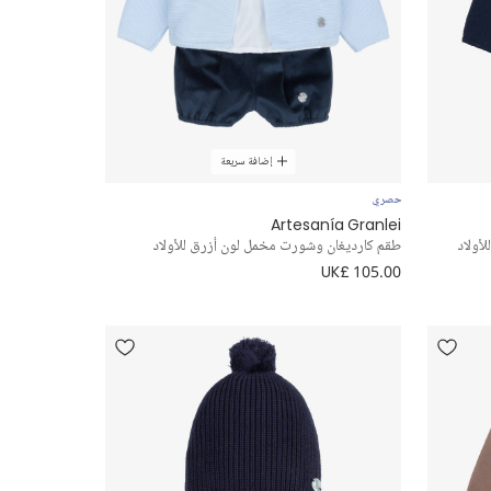
إضافة سريعة
حصري
Artesanía Granlei
أولاد
طقم كارديغان وشورت مخمل لون أزرق للأولاد
UK£ 105.00