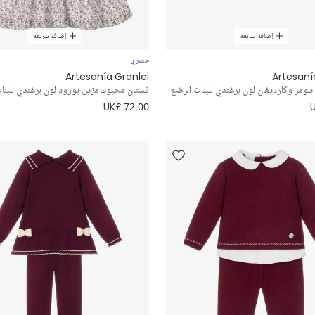
إضافة سريعة
إضافة سريعة
حصري
Artesanía Granlei
Artesaní
ومر وكارديغان لون برغندي للبنات الرضع
فستان محبوك مزين بورود لون برغندي للبنا
UK£ 72.00