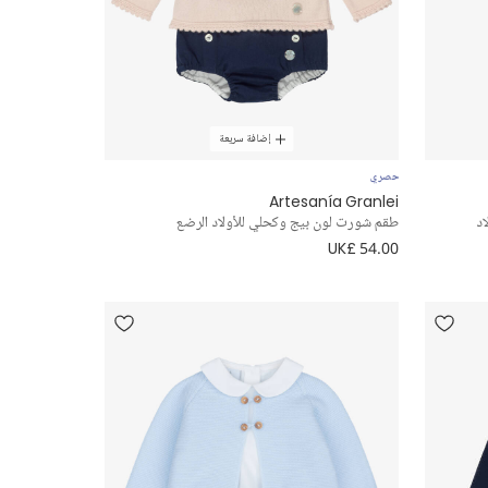
إضافة سريعة
حصري
Artesanía Granlei
د
طقم شورت لون بيج وكحلي للأولاد الرضع
UK£ 54.00