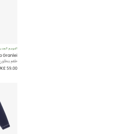
الموسم الجدي
a Granlei
طقم بنطلون 
UK£ 59.00