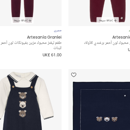
إضافة سريعة
إضافة سريعة
د
حصري
Artesanía Granlei
Artesaní
محبوك لون أحمر برغندي للأولاد
طقم ليقنز محبوك مزين بفيونكات لون أحمر 
للبنات
UK£ 61.00