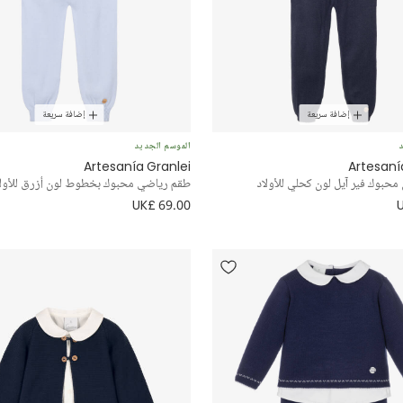
إضافة سريعة
إضافة سريعة
د
الموسم الجديد
Artesanía Granlei
Artesaní
محبوك فير آيل لون كحلي للأولاد
طقم رياضي محبوك بخطوط لون أزرق للأولا
UK£ 69.00