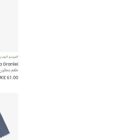
الموسم الجدي
a Granlei
طقم بنطلون 
UK£ 61.00