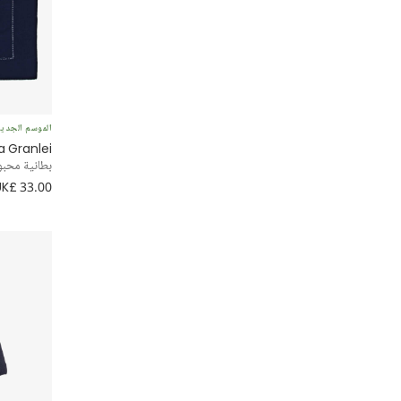
الموسم الجدي
a Granlei
بطانية محبوكة
UK£ 33.00