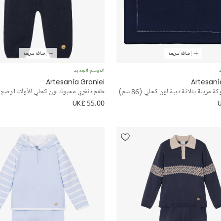
إضافة سريعة
إضافة سريعة
د
الموسم الجديد
Artesanía Granlei
Artesaní
 مزينة بثلاثة دببة لون كحلي (86 سم)
طقم دنغري محبوك لون كحلي للأولاد الرضع
UK£ 55.00