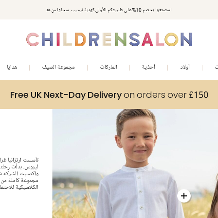
استمتعوا بخصم 10% على طلبيتكم الأولى كهدية ترحيب. سجلوا من هنا
ت
أولاد
أحذية
الماركات
مجموعة الصيف
هدايا
Free UK Next-Day Delivery
on orders over £150
ليروس. بدأت رحلته
واكتسبت الشركة شه
مجموعة كاملة من ا
الكلاسيكية للاحتفا