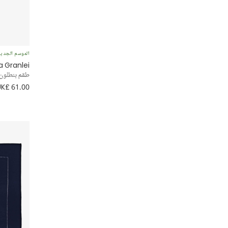
مناسبة خاصة
ملابس محتشمة
الموسم الجدي
a Granlei
حفلة
طقم بنطلون 
UK£ 61.00
حيوانات
Striped