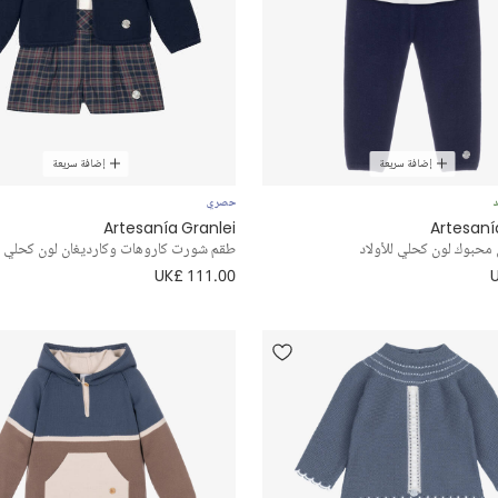
إضافة سريعة
إضافة سريعة
د
حصري
Artesanía Granlei
Artesaní
محبوك لون كحلي للأولاد
طقم شورت كاروهات وكارديغان لون كحلي لل
UK£ 111.00