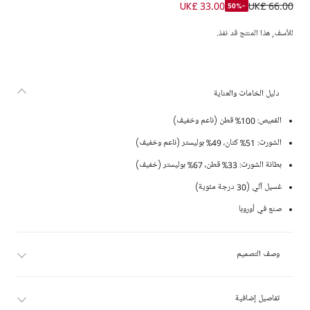
بدلة باستر لون عاجي وزهري للأولاد الرضع
UK£ 33.00
UK£ 66.00
-50%
للأسف, هذا المنتج قد نفذ.
دليل الخامات والعناية
القميص: 100% قطن (ناعم وخفيف)
الشورت: 51% كتان، 49% بوليستر (ناعم وخفيف)
بطانة الشورت: 33% قطن، 67% بوليستر (خفيف)
غسيل آلي (30 درجة مئوية)
صنع في أوروبا
وصف التصميم
تفاصيل إضافية