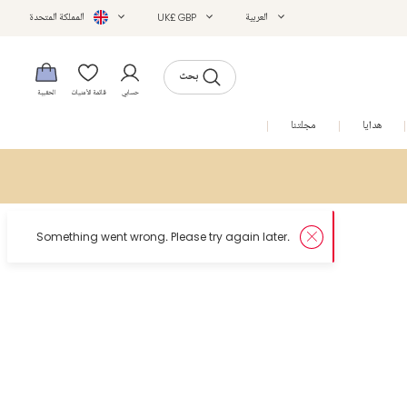
العربية
UK£ GBP
المملكة المتحدة
بحث
حسابي
قائمة الأمنيات
الحقيبة
هدايا
مجلتنا
التخفيضات