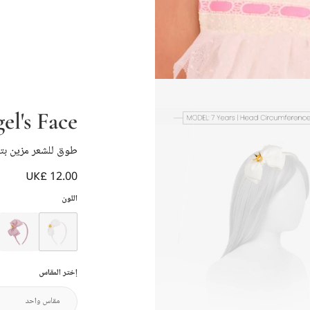
el's Face
طوق للشعر مزين بتا
UK£ 12.00
اللون
إختر المقاس