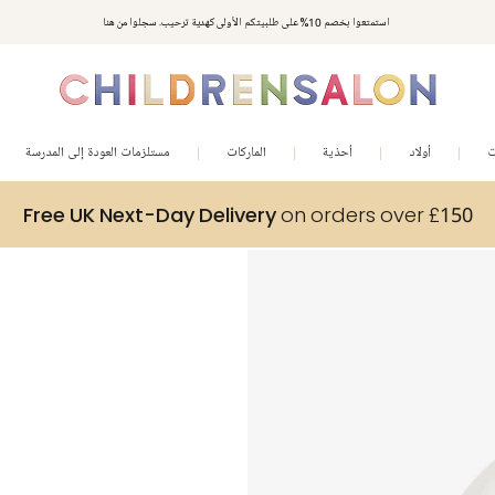
استمتعوا بخصم 10% على طلبيتكم الأولى كهدية ترحيب. سجلوا من هنا
ت
أولاد
أحذية
الماركات
مستلزمات العودة إلى المدرسة
Free UK Next-Day Delivery
on orders over £150