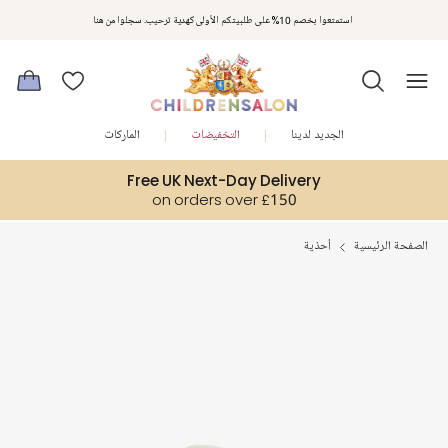
استمتعوا بخصم 10% على طلبيتكم الأولى كهدية ترحيب. سجلوا من هنا
الجديد لدينا
التخفيضات
الماركات
Free UK Next-Day Delivery
on orders over £150
الصفحة الرئيسية
أحذية