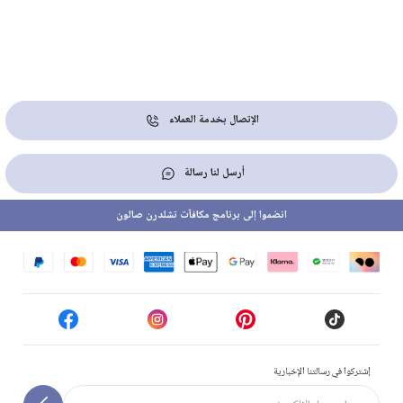
الإتصال بخدمة العملاء
أرسل لنا رسالة
انضموا إلى برنامج مكافآت تشلدرن صالون
إشتركوا في رسالتنا الإخبارية