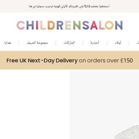
استمتعوا بخصم 10% على طلبيتكم الأولى كهدية ترحيب. سجلوا من هنا
ت
أولاد
أحذية
الماركات
مجموعة الصيف
هدايا
Free UK Next-Day Delivery
on orders over £150