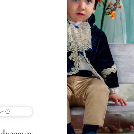
عرض
dreeatex