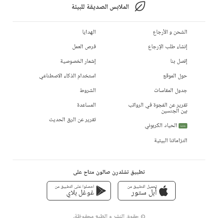
الملابس الصديقة للبيئة
الشحن و الأرجاع
الهدايا
إنشاء طلب الإرجاع
فرص العمل
إتصل بنا
إشعار الخصوصية
حول الموقع
استخدام الذكاء الاصطناعي
جدول المقاسات
الشروط
تقرير عن الفجوة في الرواتب
المساعدة
بين الجنسين
تقرير عن الرق الحديث
الحياد الكربوني
جديد
التزاماتنا البيئية
تطبيق تشلدرن صالون متاح على
تحميل التطبيق من
احصلوا على التطبيق من
أبل ستور
غوغل بلاي
© حقوق النشر و الطبع محفوظة،