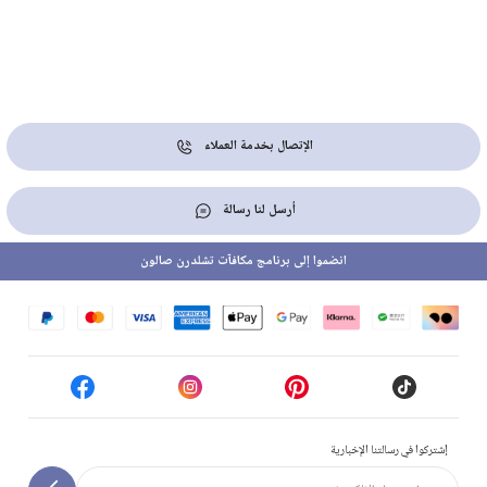
الإتصال بخدمة العملاء
أرسل لنا رسالة
انضموا إلى برنامج مكافآت تشلدرن صالون
إشتركوا في رسالتنا الإخبارية