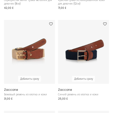
Серебристая мини-сумка металлик для
Красная сумка из лакированной кожи
девочек (8см)
для девочек (12см)
42,00 £
71,00 £
Добавить сразу
Добавить сразу
Zaccone
Zaccone
Бежевый ремень из хлопка и кожи
Синий ремень из хлопка и кожи
31,00 £
25,00 £