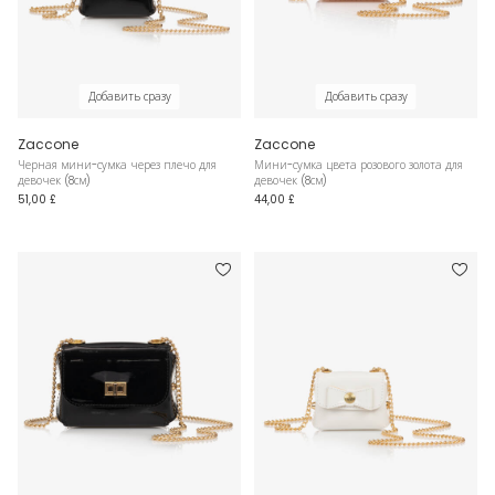
Добавить сразу
Добавить сразу
Zaccone
Zaccone
Черная мини-сумка через плечо для
Мини-сумка цвета розового золота для
девочек (8см)
девочек (8см)
51,00 £
44,00 £