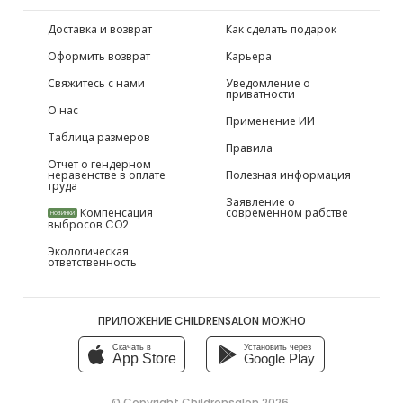
Доставка и возврат
Как сделать подарок
Оформить возврат
Карьера
Свяжитесь с нами
Уведомление о
приватности
О нас
Применение ИИ
Таблица размеров
Правила
Отчет о гендерном
неравенстве в оплате
Полезная информация
труда
Заявление о
Компенсация
современном рабстве
НОВИНКИ
выбросов CO2
Экологическая
ответственность
ПРИЛОЖЕНИЕ CHILDRENSALON МОЖНО
Скачать в
Установить через
App Store
Google Play
© Copyright
Childrensalon 2026
,