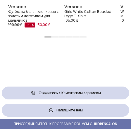
Versace
Versace
Vers
n
Футболка белая хлопковая с
Girls White Cotton Beaded
White
золотым логотипом для
Logo T-Shirt
Motif
мальчиков
165,00 £
100,00
100,00 £
50,00 £
-50%
Свяжитесь с Клиентским сервисом
Напишите нам
ПРИСОЕДИНЯЙТЕСЬ К ПРОГРАММЕ БОНУСЫ CHILDRENSALON