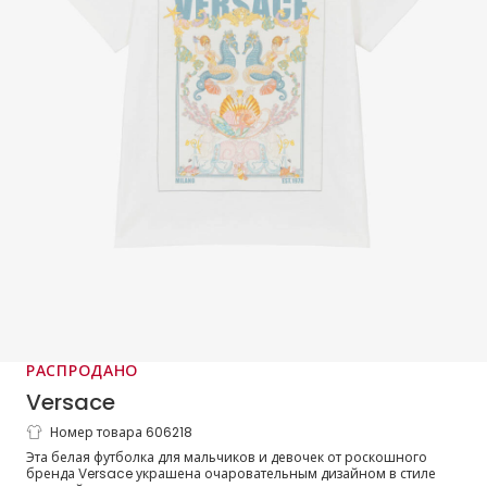
РАСПРОДАНО
Versace
Номер товара 606218
Футболка белая с морской открыткой
Эта белая футболка для мальчиков и девочек от роскошного
бренда Versace украшена очаровательным дизайном в стиле