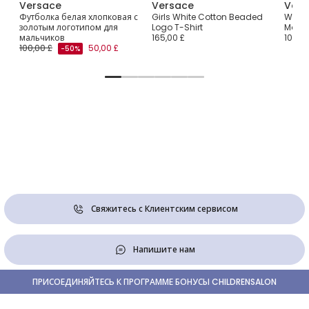
Versace
Versace
Vers
n
Футболка белая хлопковая с
Girls White Cotton Beaded
White
золотым логотипом для
Logo T-Shirt
Motif
мальчиков
165,00 £
100,00
100,00 £
50,00 £
-50%
Свяжитесь с Клиентским сервисом
Напишите нам
ПРИСОЕДИНЯЙТЕСЬ К ПРОГРАММЕ БОНУСЫ CHILDRENSALON