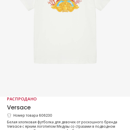
РАСПРОДАНО
Versace
Номер товара 606230
Футболка белая из хлопка с Медузой
Белая хлопковая футболка для девочек от роскошного бренда
Underwater Barocco для девочек
Versace с ярким логотипом Медузы со стразами в подводном