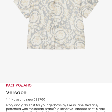
РАСПРОДАНО
Versace
Номер товара 589760
Boys Ivory & Grey Silk Barocco Shirt
Ivory and grey shirt for younger boys by luxury label Versace,
patterned with the Italian brand's distinctive Barocco print. Made