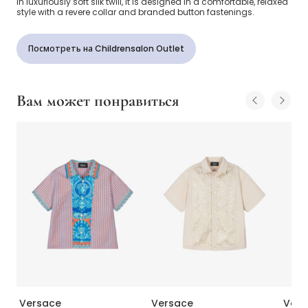
in luxuriously soft silk twill, it is designed in a comfortable, relaxed
style with a revere collar and branded button fastenings.
Посмотреть на Childrensalon Outlet
Вам может понравиться
Versace
Versace
Vers