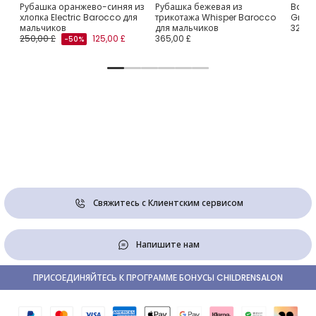
Рубашка оранжево-синяя из
Рубашка бежевая из
Baby 
хлопка Electric Barocco для
трикотажа Whisper Barocco
Greca
мальчиков
для мальчиков
325,0
250,00 £
125,00 £
365,00 £
-50%
Свяжитесь с Клиентским сервисом
Напишите нам
ПРИСОЕДИНЯЙТЕСЬ К ПРОГРАММЕ БОНУСЫ CHILDRENSALON