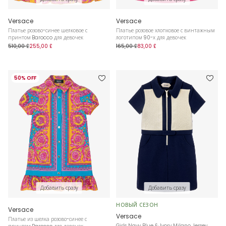
Versace
Versace
Платье розово-синее шелковое с
Платье розовое хлопковое с винтажным
принтом Barocco для девочек
логотипом 90-х для девочек
510,00 £
255,00 £
165,00 £
83,00 £
50% OFF
Добавить сразу
Добавить сразу
НОВЫЙ СЕЗОН
Versace
Versace
Платье из шелка розово-синее с
Girls Navy Blue & Ivory Milano Jersey