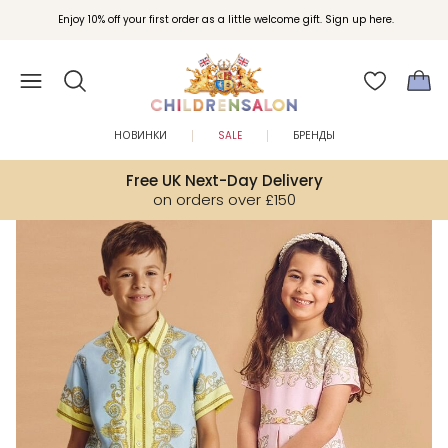
Вступайте в клуб Бонусы Childrensalon для эксклюзивных привилегий при
Enjoy 10% off your first order as a little welcome gift. Sign up here.
покупках.
НОВИНКИ
SALE
БРЕНДЫ
Free UK Next-Day Delivery
on orders over £150