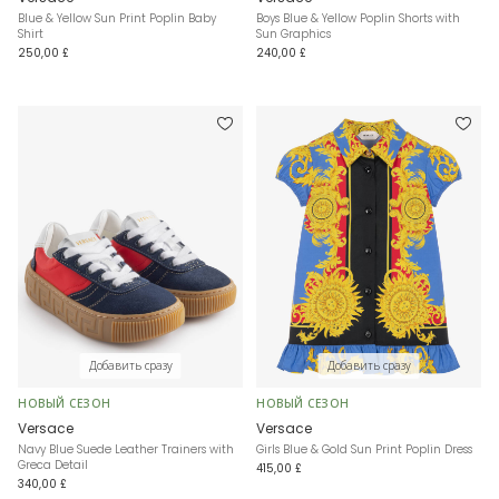
Blue & Yellow Sun Print Poplin Baby
Boys Blue & Yellow Poplin Shorts with
Shirt
Sun Graphics
250,00 £
240,00 £
Добавить сразу
Добавить сразу
НОВЫЙ СЕЗОН
НОВЫЙ СЕЗОН
Versace
Versace
Navy Blue Suede Leather Trainers with
Girls Blue & Gold Sun Print Poplin Dress
Greca Detail
415,00 £
340,00 £