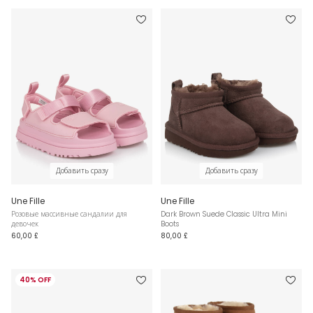
Добавить сразу
Добавить сразу
Une Fille
Une Fille
Розовые массивные сандалии для
Dark Brown Suede Classic Ultra Mini
девочек
Boots
60,00 £
80,00 £
40% OFF