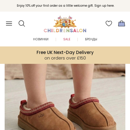
Вступайте в клуб Бонусы Childrensalon для эксклюзивных привилегий при
Enjoy 10% off your first order as a little welcome gift. Sign up here.
покупках.
НОВИНКИ
SALE
БРЕНДЫ
Free UK Next-Day Delivery
on orders over £150