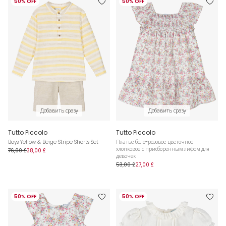
50% OFF
50% OFF
Добавить сразу
Добавить сразу
Tutto Piccolo
Tutto Piccolo
Boys Yellow & Beige Stripe Shorts Set
Платье бело-розовое цветочное
хлопковое с присборенным лифом для
76,00 £
38,00 £
девочек
53,00 £
27,00 £
50% OFF
50% OFF