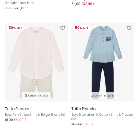
Set with Lace Trim
64,00 £
32,00 £
79,00 £
40,00 £
50% OFF
50% OFF
Добавить сразу
Добавить сразу
Tutto Piccolo
Tutto Piccolo
Boys Pink Stripe Shirt & Beige Shorts Set
Boys Blue Linen & Cotton Shirt & Trouser
Set
81,00 £
41,00 £
71,00 £
36,00 £