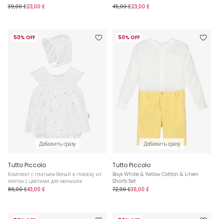
39,00 £
23,00 £
45,00 £
23,00 £
50% OFF
50% OFF
Добавить сразу
Добавить сразу
Tutto Piccolo
Tutto Piccolo
Комплект с платьем белый в полоску из
Boys White & Yellow Cotton & Linen
хлопка с цветами для малышек
Shorts Set
86,00 £
43,00 £
72,00 £
36,00 £