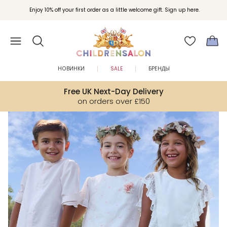
Вступайте в клуб Бонусы Childrensalon для эксклюзивных привилегий при
Enjoy 10% off your first order as a little welcome gift. Sign up here.
покупках.
НОВИНКИ
SALE
БРЕНДЫ
Free UK Next-Day Delivery
on orders over £150