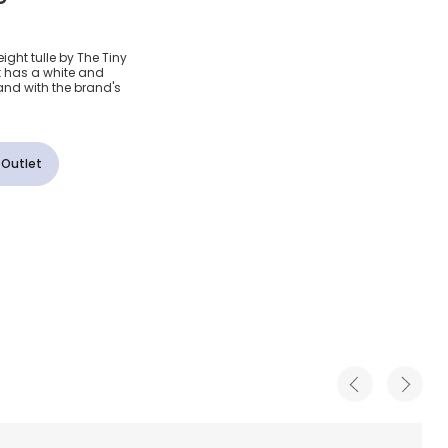
из тюля
eight tulle by The Tiny
 it has a white and
band with the brand's
 Outlet