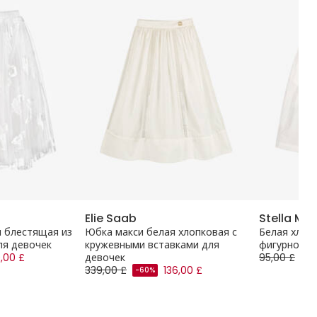
Elie Saab
Stella Mc
 блестящая из
Юбка макси белая хлопковая с
Белая хлоп
ля девочек
кружевными вставками для
фигурной о
,00 £
девочек
95,00 £
-6
339,00 £
136,00 £
-60%