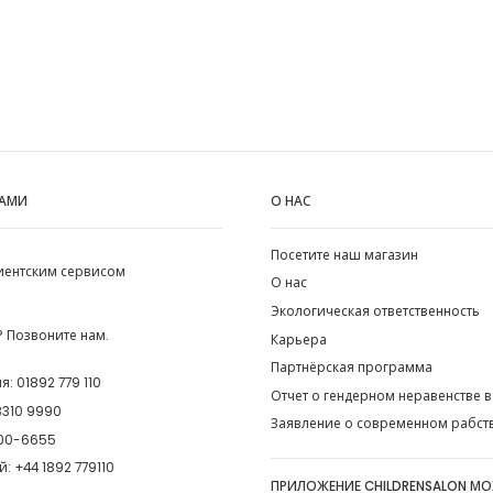
НАМИ
О НАС
Посетите наш магазин
лиентским сервисом
О нас
Экологическая ответственность
 Позвоните нам.
Карьера
Партнёрская программа
ия:
01892 779 110
Отчет о гендерном неравенстве в
8310 9990
Заявление о современном рабст
00-6655
й:
+44 1892 779110
ПРИЛОЖЕНИЕ CHILDRENSALON М