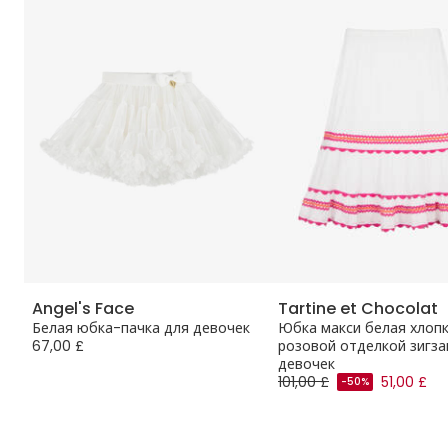
Angel's Face
Tartine et Chocolat
Белая юбка-пачка для девочек
Юбка макси белая хлопк
67,00 £
розовой отделкой зигза
девочек
101,00 £
51,00 £
-50%