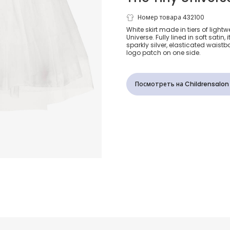
Белая юбка 
Номер товара 432100
White skirt made in tiers of lightw
Universe. Fully lined in soft satin,
для девочек
sparkly silver, elasticated waist
logo patch on one side.
Посмотреть на Childrensalon