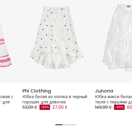
Phi Clothing
Junona
овая с
Юбка белая из хлопка в черный
Юбка макси белая
г для
горошек для девочек
тюля с перьями д
53,00 £
27,00 £
149,00 £
60
-50%
-60%