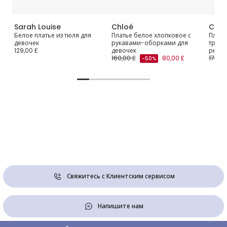
Sarah Louise
Chloé
Chlo
Белое платье из тюля для
Платье белое хлопковое с
Плать
девочек
рукавами-оборками для
трико
129,00 £
девочек
рюшам
160,00 £
80,00 £
175,00
-50%
Свяжитесь с Клиентским сервисом
Напишите нам