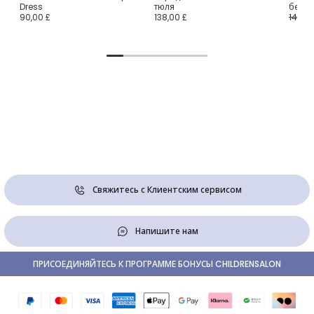
Dress
тюля
белог
90,00 £
138,00 £
147,00
Свяжитесь с Клиентским сервисом
Напишите нам
ПРИСОЕДИНЯЙТЕСЬ К ПРОГРАММЕ БОНУСЫ CHILDRENSALON