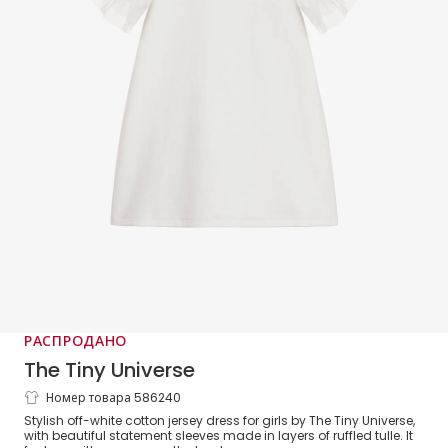
РАСПРОДАНО
The Tiny Universe
Номер товара 586240
Girls White Cotton Dress With Ruffle
Stylish off-white cotton jersey dress for girls by The Tiny Universe,
Sleeves
with beautiful statement sleeves made in layers of ruffled tulle. It