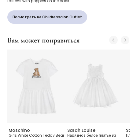
fastens with poppers on the back.
Посмотреть на Childrensalon Outlet
Вам может понравиться
Moschino
Sarah Louise
Sara
Girls White Cotton Teddy Bear
Нарядное белое платье из
Плать