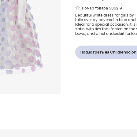
Girls Blue &
Номер товара 586219
Beautiful white dress for girls by 
tulle overlay covered in blue and 
Floral Tulle 
Ideal for a special occasion, it
satin, with ties that fasten on the
bows, and a net underskirt for lot
Посмотреть на Childrensalon