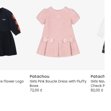
Patachou
Patachou
ke Flower Logo
Girls Pink Boucle Dress with Fluffy
Girls Navy 
Bows
Check Pinaf
72,00 £
82,00 £