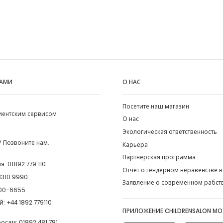
НАМИ
О НАС
Посетите наш магазин
лиентским сервисом
О нас
Экологическая ответственность
 Позвоните нам.
Карьера
Партнёрская программа
ия:
01892 779 110
Отчет о гендерном неравенстве в
8310 9990
Заявление о современном рабст
00-6655
й:
+44 1892 779110
ПРИЛОЖЕНИЕ CHILDRENSALON М
росам:
01892 481 781