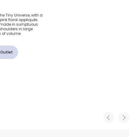
 Pink
The Tiny Universe, with a
pink floral appliqués.
Dress
 is made in sumptuous
 shoulders in large
s of volume.
 Outlet