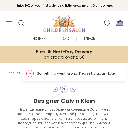
Enjoy 10% off your first order as a little welcome gift. Sign up here.
НОВИНКИ
SALE
БРЕНДЫ
Free UK Next-Day Delivery
on orders over £150
Главная
Подростки
Бренды
Calvin Klein
Something went wrong. Please try again later.
Designer Calvin Klein
Наша тщательно подобранная коллекция Calvin Klein,
известная своей непринужденной роскошью, включает в
себя первоклассные ткани и знаковые логотипы в
повседневной одежде и аксессуарах для мальчиков и
девочек подростков. Качество лежит в основе