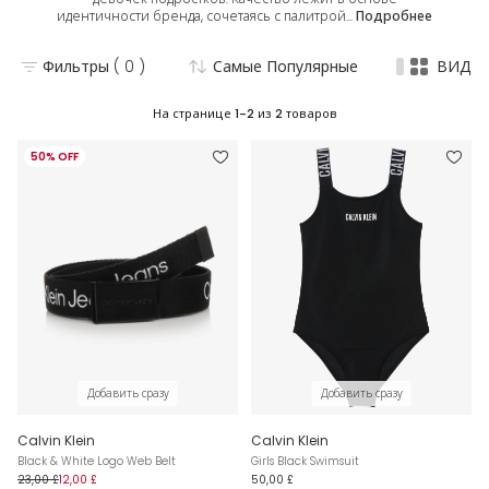
идентичности бренда, сочетаясь с палитрой...
Подробнее
Фильтры
( 0 )
Самые Популярные
ВИД
На странице
1-2
из
2
товаров
50% OFF
Добавить сразу
Добавить сразу
Calvin Klein
Calvin Klein
Black & White Logo Web Belt
Girls Black Swimsuit
23,00 £
12,00 £
50,00 £