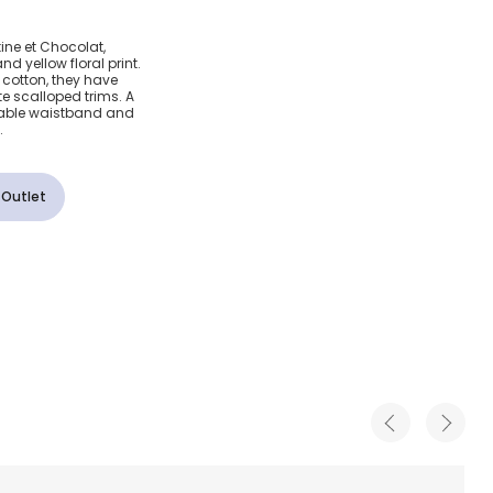
inen &
rtine et Chocolat,
d yellow floral print.
l Shorts
 cotton, they have
e scalloped trims. A
stable waistband and
.
 Outlet