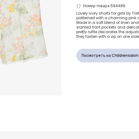
Girls Ivory L
Номер товара 594489
Lovely ivory shorts for girls by Ta
patterned with a charming pink an
Cotton Flora
Made in a soft blend of linen and
slanted front pockets and delicat
pretty ruffle decorates the adju
they fasten with a zip on one side
Посмотреть на Childrensalon