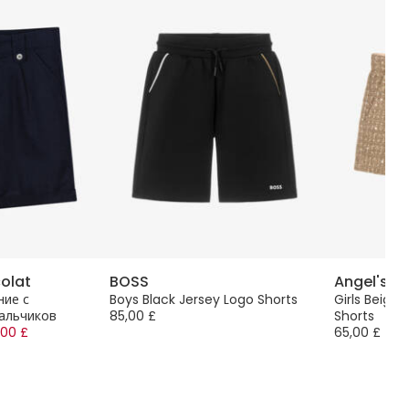
colat
BOSS
Angel's F
ние с
Boys Black Jersey Logo Shorts
Girls Beige
альчиков
85,00 £
Shorts
,00 £
65,00 £