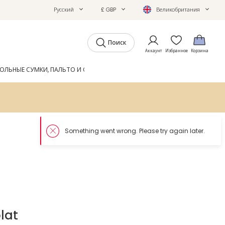
Русский
£ GBP
Великобритания
Поиск
Аккаунт
Избранное
Корзина
ОЛЬНЫЕ СУМКИ, ПАЛЬТО И ОБУВЬ
GIFTS
ЖУРНАЛ
Something went 
lat