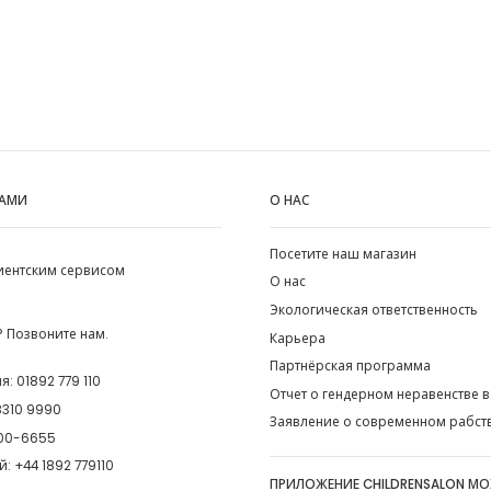
НАМИ
О НАС
Посетите наш магазин
лиентским сервисом
О нас
Экологическая ответственность
 Позвоните нам.
Карьера
Партнёрская программа
ия:
01892 779 110
Отчет о гендерном неравенстве в
8310 9990
Заявление о современном рабст
00-6655
й:
+44 1892 779110
ПРИЛОЖЕНИЕ CHILDRENSALON М