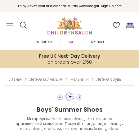
Вступайте в клуб Бонусы Childrensalon для эксклюзивных привилегий при
Enjoy 10% off your first order as a little welcome gift. Sign up here.
покупках.
НОВИНКИ
SALE
БРЕНДЫ
Free UK Next-Day Delivery
on orders over £150
Главная
Летняя коллекция
Мальчики
Летняя обувь
Boys' Summer Shoes
Мы предлагаем летнюю обувь для солнечных
приключений мальчиков. Покупайте сандалии, шлепанцы
и акваобувь, чтобы маленьким ножкам было удобно.