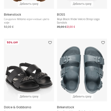
Добавить сразу
Добавить сразу
Birkenstock
BOSS
Сандалии Milano коричневые цвета
Boys Black Wide Velcro Strap Logo
кофе
Sandals
50,00 £
35,00 £
21,00 £
50% OFF
Добавить сразу
Добавить сразу
Dolce & Gabbana
Birkenstock