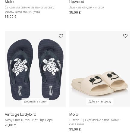
Molo
Liewood
Сандалии синие из пенопласта с
Зеленые сандалии сабо
ремешками на липучке
35,00 £
35,00 £
Добавить сразу
Добавить сразу
Vintage Ladybird
Molo
Navy Blue Turtle Print Flip Flops
Шлепанцы кремовые с пальмами-
смайлами
70,00 £
39,00 £