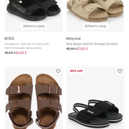
Добавить сразу
Добавить сразу
BOSS
Mayoral
Сандалии черные на липучке с
Boys Beige Leather Strappy Sandals
логотипом для мальчиков
45,00 £
27,00 £
45,00 £
23,00 £
40% OFF