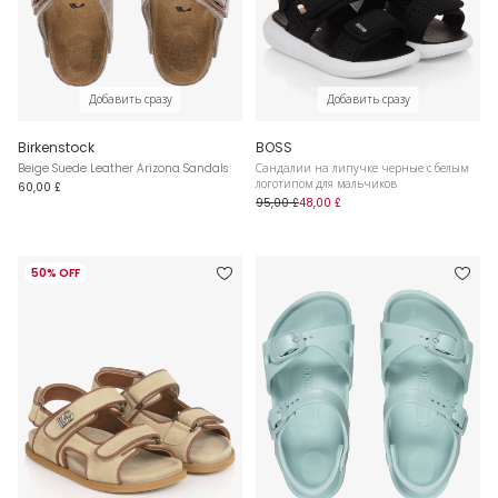
Добавить сразу
Добавить сразу
Birkenstock
BOSS
Beige Suede Leather Arizona Sandals
Сандалии на липучке черные с белым
логотипом для мальчиков
60,00 £
95,00 £
48,00 £
50% OFF