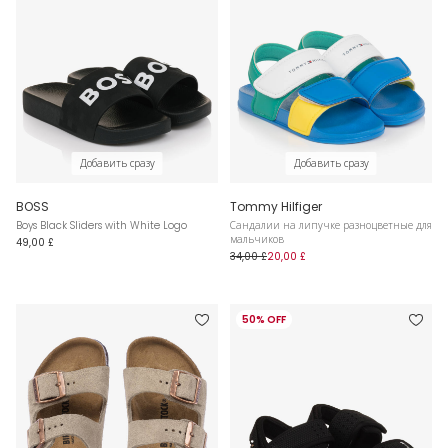
Добавить сразу
Добавить сразу
BOSS
Tommy Hilfiger
Boys Black Sliders with White Logo
Сандалии на липучке разноцветные для
мальчиков
49,00 £
34,00 £
20,00 £
50% OFF