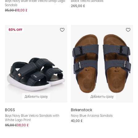
Boys Navy Blue Wide Velcro Strap Logo
Black Velcro Sandals
Sandals
265,00 £
35,00 £
18,00 £
60% OFF
Добавить сразу
Добавить сразу
BOSS
Birkenstock
Boys Navy Blue Velcro Sandals with
Navy Blue Arizona Sandals
White Logo Print
40,00 £
95,00 £
38,00 £