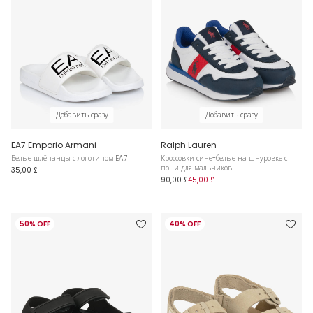
Добавить сразу
Добавить сразу
EA7 Emporio Armani
Ralph Lauren
Белые шлёпанцы с логотипом EA7
Кроссовки сине-белые на шнуровке с
пони для мальчиков
35,00 £
90,00 £
45,00 £
50% OFF
40% OFF