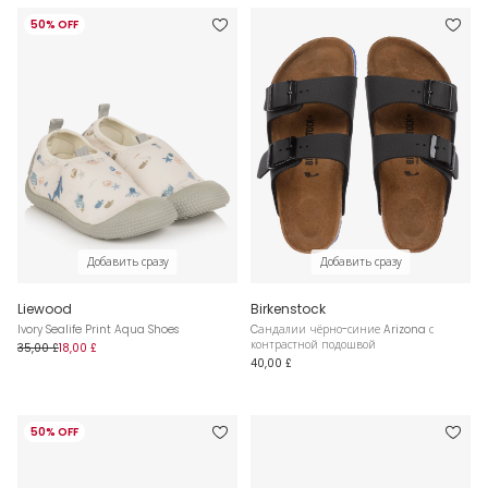
50% OFF
Добавить сразу
Добавить сразу
Liewood
Birkenstock
Ivory Sealife Print Aqua Shoes
Cандалии чёрно-синие Arizona с
контрастной подошвой
35,00 £
18,00 £
40,00 £
50% OFF