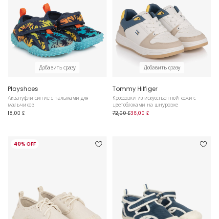
Добавить сразу
Добавить сразу
Playshoes
Tommy Hilfiger
Акватуфли синие с пальмами для
Кроссовки из искусственной кожи с
мальчиков
цветоблоками на шнуровке
18,00 £
72,00 £
36,00 £
40% OFF