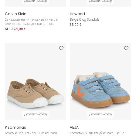
Добавить сразу
Добавить сразу
Calvin Klein
Liewood
Сандалии на липучках из синего и
Beige Clog Sandals
зеленого канваса для мальчиков
35,00 £
51,00 £
31,00 £
Добавить сразу
Добавить сразу
Pisamonas
VEJA
Бежевые кеды слипоны из канваса
Кроссовки V-90 голубые кожаные на