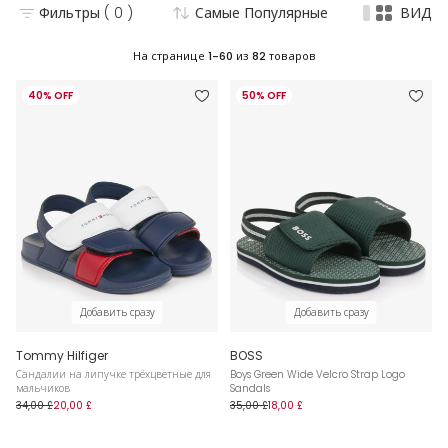
Фильтры
( 0 )
Самые Популярные
ВИД
На странице
1-60
из
82
товаров
40% OFF
50% OFF
Добавить сразу
Добавить сразу
Tommy Hilfiger
BOSS
Сандалии на липучке трёхцветные для
Boys Green Wide Velcro Strap Logo
мальчиков
Sandals
34,00 £
20,00 £
35,00 £
18,00 £