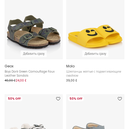
Добавить сразу
Добавить сразу
Geox
Molo
Boys Dark Green Camouflage Faux
Шлепанцы желтые с подмигивающим
Leather Sandals
смайлом
40,00 £
24,00 £
39,00 £
50% OFF
50% OFF