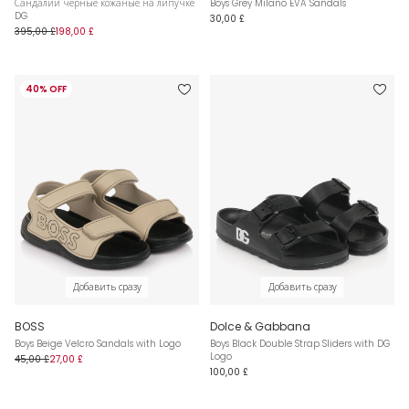
Сандалии черные кожаные на липучке
Boys Grey Milano EVA Sandals
DG
30,00 £
395,00 £
198,00 £
40% OFF
Добавить сразу
Добавить сразу
BOSS
Dolce & Gabbana
Boys Beige Velcro Sandals with Logo
Boys Black Double Strap Sliders with DG
Logo
45,00 £
27,00 £
100,00 £