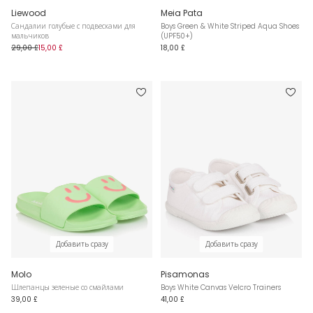
Liewood
Meia Pata
Сандалии голубые с подвесками для
Boys Green & White Striped Aqua Shoes
мальчиков
(UPF50+)
29,00 £
15,00 £
18,00 £
Добавить сразу
Добавить сразу
Molo
Pisamonas
Шлепанцы зеленые со смайлами
Boys White Canvas Velcro Trainers
39,00 £
41,00 £