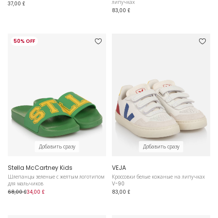
липучках
37,00 £
83,00 £
50% OFF
Добавить сразу
Добавить сразу
Stella McCartney Kids
VEJA
Шлепанцы зеленые с желтым логотипом
Кроссовки белые кожаные на липучках
для мальчиков
V-90
68,00 £
34,00 £
83,00 £