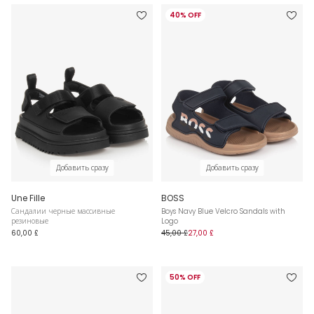
40% OFF
Добавить сразу
Добавить сразу
Une Fille
BOSS
Сандалии черные массивные
Boys Navy Blue Velcro Sandals with
резиновые
Logo
60,00 £
45,00 £
27,00 £
50% OFF