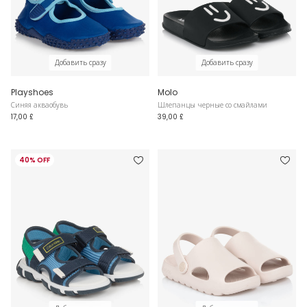
Добавить сразу
Добавить сразу
Playshoes
Molo
Синяя акваобувь
Шлепанцы черные со смайлами
17,00 £
39,00 £
40% OFF