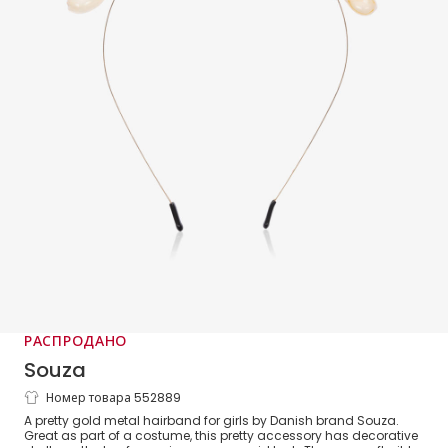
РАСПРОДАНО
Souza
Номер товара 552889
Золотистый ободок с ракушками для
A pretty gold metal hairband for girls by Danish brand Souza.
девочек
Great as part of a costume, this pretty accessory has decorative