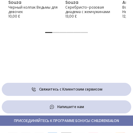
Souza
Souza
Arte
на
Черный колпак Ведьмы для
Серебристо-розовая
Baby G
девочек
диадема с жемчужинами
Head
10,00 £
13,00 £
12,00 
Свяжитесь с Клиентским сервисом
Напишите нам
ПРИСОЕДИНЯЙТЕСЬ К ПРОГРАММЕ БОНУСЫ CHILDRENSALON