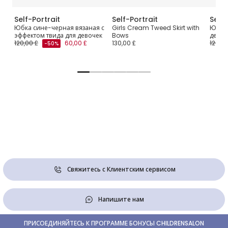
Self-Portrait
Self-Portrait
Self-
го
Юбка сине-черная вязаная с
Girls Cream Tweed Skirt with
Юбка 
эффектом твида для девочек
Bows
девоч
120,00 £
60,00 £
130,00 £
120,00
-50%
Свяжитесь с Клиентским сервисом
Напишите нам
ПРИСОЕДИНЯЙТЕСЬ К ПРОГРАММЕ БОНУСЫ CHILDRENSALON