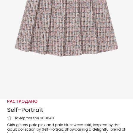
РАСПРОДАНО
Self-Portrait
Номер товара 608040
Girls Sparkly Pink Pleated Tweed Skirt
Girls glittery pale pink and pale blue tweed skirt, inspired by the
adult collection by Self-Portrait. Showcasing a delightful blend of