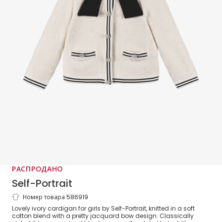
РАСПРОДАНО
Self-Portrait
Номер товара 586919
Girls Ivory Cotton Knit Jacquard
Lovely ivory cardigan for girls by Self-Portrait, knitted in a soft
Cardigan
cotton blend with a pretty jacquard bow design. Classically