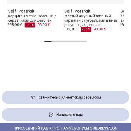
Self-Portrait
Self-Portrait
Self-
ган
Кардиган мятно-зеленый с
Желтый ажурный вязаный
Карди
сердечками для девочек
кардиган с пуговицами в виде
ажурн
185,00 £
93,00 £
ракушек для девочек
185,00
-50%
185,00 £
93,00 £
-50%
Свяжитесь с Клиентским сервисом
Напишите нам
ПРИСОЕДИНЯЙТЕСЬ К ПРОГРАММЕ БОНУСЫ CHILDRENSALON