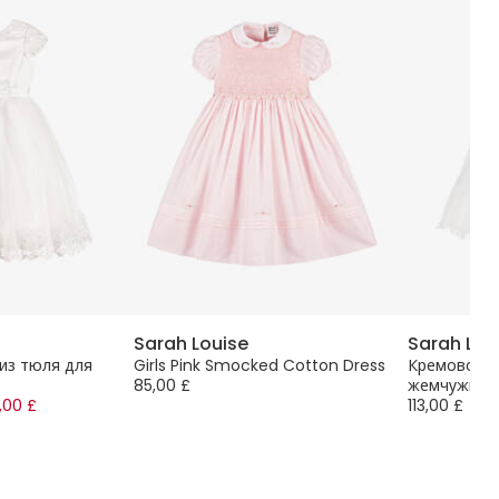
Sarah Louise
Sarah Lou
из тюля для
Girls Pink Smocked Cotton Dress
Кремовое а
85,00 £
жемчужина
,00 £
113,00 £