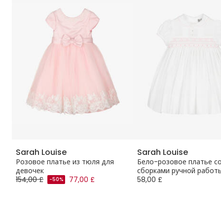
Sarah Louise
Sarah Louise
ля
Розовое платье из тюля для
Бело-розовое платье с
девочек
сборками ручной работ
154,00 £
77,00 £
58,00 £
-50%