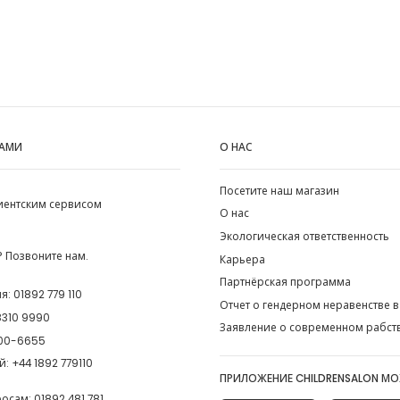
НАМИ
О НАС
Посетите наш магазин
лиентским сервисом
О нас
Экологическая ответственность
 Позвоните нам.
Карьера
Партнёрская программа
ия:
01892 779 110
Отчет о гендерном неравенстве в
8310 9990
Заявление о современном рабст
00-6655
й:
+44 1892 779110
ПРИЛОЖЕНИЕ CHILDRENSALON М
росам:
01892 481 781