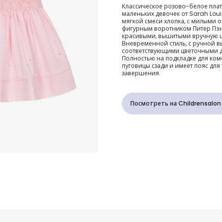
Платье розо
Классическое розово-белое плать
маленьких девочек от Sarah Loui
хлопка в кле
мягкой смеси хлопка, с милыми 
фигурным воротником Питер Пэ
красивыми, вышитыми вручную ц
гингем для д
Вневременной стиль, с ручной 
соответствующими цветочными д
Полностью на подкладке для комф
пуговицы сзади и имеет пояс дл
завершения.
Посмотреть на Childrensalon