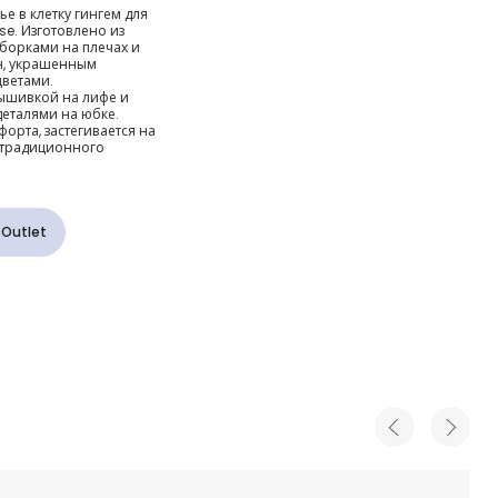
вое из
е в клетку гингем для
se. Изготовлено из
тку
оборками на плечах и
н, украшенным
ветами.
евочек
вышивкой на лифе и
еталями на юбке.
орта, застегивается на
я традиционного
 Outlet