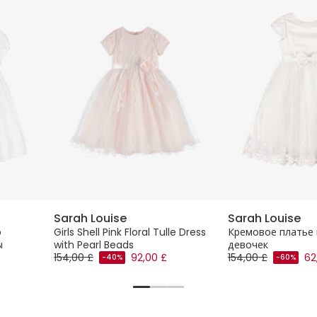
Sarah Louise
Sarah Louise
о
Girls Shell Pink Floral Tulle Dress
Кремовое платье 
ы
with Pearl Beads
девочек
154,00 £
92,00 £
154,00 £
62
-40%
-60%