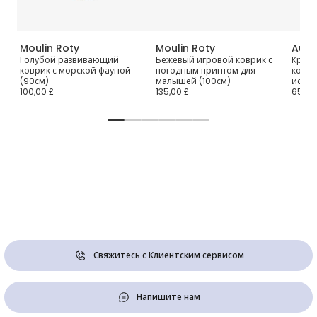
Moulin Roty
Moulin Roty
Auro
ни-
Голубой развивающий
Бежевый игровой коврик с
Кремо
коврик с морской фауной
погодным принтом для
коври
(90см)
малышей (100см)
искус
100,00 £
135,00 £
65,00
Свяжитесь с Клиентским сервисом
Напишите нам