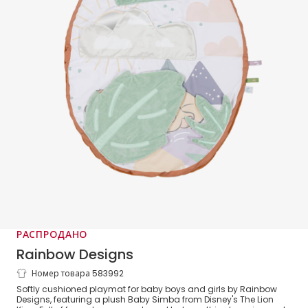
РАСПРОДАНО
Rainbow Designs
Номер товара 583992
Baby Simba Lion King Playmat (94cm)
Softly cushioned playmat for baby boys and girls by Rainbow
Designs, featuring a plush Baby Simba from Disney's The Lion