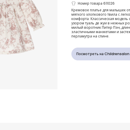
Платье крем
Номер товара 611026
Кремовое платье для малышек от 
мягкого хлопкового твила с легк
розовое хло
комфорта. Классическая модель
узором туаль де жуи в нежных ро
милый воротник Питер Пэн, длин
туаль де жуи
эластичными манжетами и застеж
перламутра на спине.
девочек
Посмотреть на Childrensalon