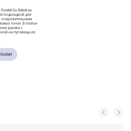
ово-
Pureté Du Bébé из
ой подкладкой для
пковое
 с очаровательным
зовых тонах. В платье
ные рукава с
 для
кой на пуговицы из
 Outlet