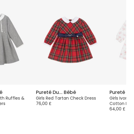
bé
Pureté Du... Bébé
Pureté Du.
ith Ruffles &
Girls Red Tartan Check Dress
Girls Ivory 
ers
76,00 £
Cotton Dre
64,00 £