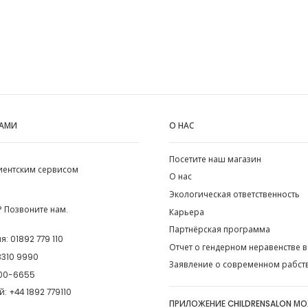
НАМИ
О НАС
Посетите наш магазин
лиентским сервисом
О нас
Экологическая ответственность
 Позвоните нам.
Карьера
Партнёрская программа
ия:
01892 779 110
Отчет о гендерном неравенстве в
8310 9990
Заявление о современном рабст
00-6655
й:
+44 1892 779110
ПРИЛОЖЕНИЕ CHILDRENSALON М