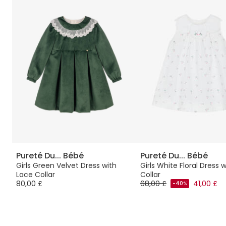
Pureté Du... Bébé
Pureté Du... Bébé
ir
Girls Green Velvet Dress with
Girls White Floral Dress w
Lace Collar
Collar
80,00 £
68,00 £
41,00 £
-40%