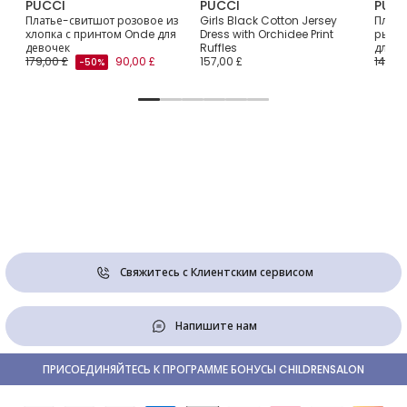
PUCCI
PUCCI
PUCC
m
Платье-свитшот розовое из
Girls Black Cotton Jersey
Плать
хлопка с принтом Onde для
Dress with Orchidee Print
рыбк
девочек
Ruffles
для д
179,00 £
90,00 £
157,00 £
140,00
-50%
Свяжитесь с Клиентским сервисом
Напишите нам
ПРИСОЕДИНЯЙТЕСЬ К ПРОГРАММЕ БОНУСЫ CHILDRENSALON