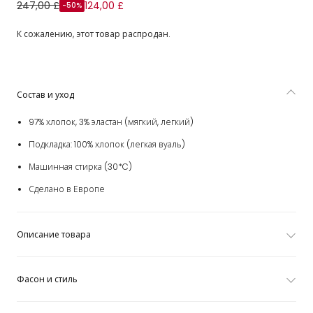
Платье без рукавов с принтом Marmo бело-розовое для
247,00 £
124,00 £
-50%
девочек
К сожалению, этот товар распродан.
Состав и уход
97% хлопок, 3% эластан (мягкий, легкий)
Подкладка: 100% хлопок (легкая вуаль)
Машинная стирка (30*C)
Сделано в Европе
Описание товара
Фасон и стиль