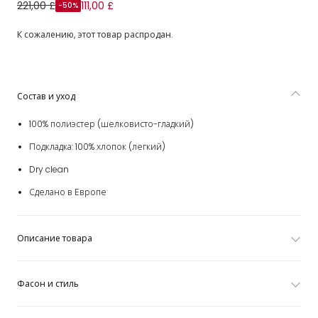
Юбка розовая пышная с принтом Marmo из сатина для
221,00 £
111,00 £
-50%
девочек
К сожалению, этот товар распродан.
Состав и уход
100% полиэстер (шелковисто-гладкий)
Подкладка: 100% хлопок (легкий)
Dry clean
Сделано в Европе
Описание товара
Фасон и стиль