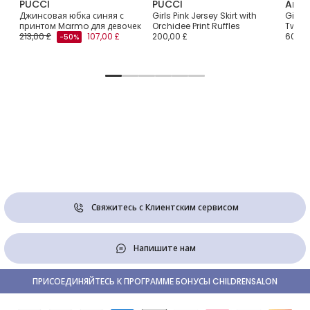
PUCCI
PUCCI
Ange
Джинсовая юбка синяя с
Girls Pink Jersey Skirt with
Girls
ой
принтом Marmo для девочек
Orchidee Print Ruffles
Tweed
213,00 £
107,00 £
200,00 £
60,00
-50%
Свяжитесь с Клиентским сервисом
Напишите нам
ПРИСОЕДИНЯЙТЕСЬ К ПРОГРАММЕ БОНУСЫ CHILDRENSALON