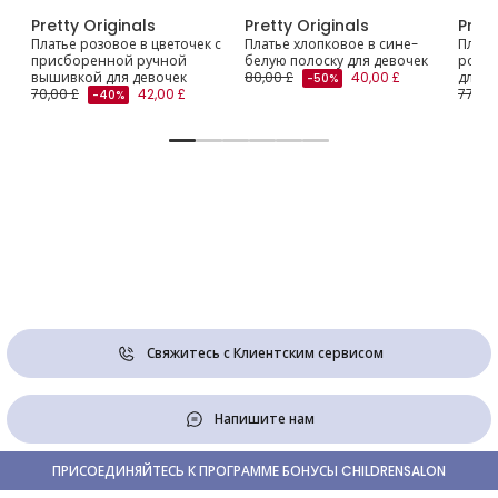
Pretty Originals
Pretty Originals
Prett
Платье розовое в цветочек с
Платье хлопковое в сине-
Плать
присборенной ручной
белую полоску для девочек
розов
вышивкой для девочек
80,00 £
40,00 £
для д
-50%
70,00 £
42,00 £
77,00 
-40%
Свяжитесь с Клиентским сервисом
Напишите нам
ПРИСОЕДИНЯЙТЕСЬ К ПРОГРАММЕ БОНУСЫ CHILDRENSALON