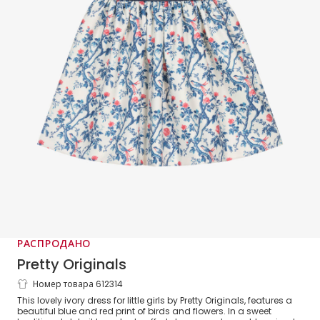
РАСПРОДАНО
Pretty Originals
Номер товара 612314
Girls Blue & Red Floral Puffed Sleeve
This lovely ivory dress for little girls by Pretty Originals, features a
Dress
beautiful blue and red print of birds and flowers. In a sweet