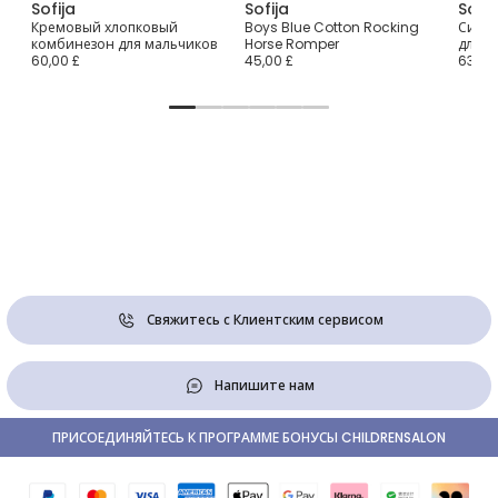
Sofija
Sofija
Sofij
Кремовый хлопковый
Boys Blue Cotton Rocking
Сини
комбинезон для мальчиков
Horse Romper
для м
60,00 £
45,00 £
63,00
Свяжитесь с Клиентским сервисом
Напишите нам
ПРИСОЕДИНЯЙТЕСЬ К ПРОГРАММЕ БОНУСЫ CHILDRENSALON