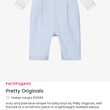
РАСПРОДАНО
Pretty Originals
Номер товара 612346
Baby Boys Ivory & Blue Romper
Ivory and pale blue romper for baby boys by Pretty Originals, with
the look of a smart two-piece. In a lightweight, slubbed weave,