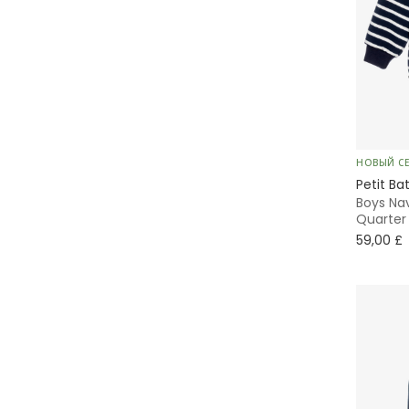
Шляпы от солнца
Комплекты
Пике
Winter
НОВЫЙ С
Petit Ba
Boys Nav
Quarter 
59,00 £