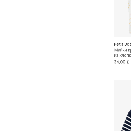
Скейтер
Вязаные
Без стопы
Petit Ba
Майки к
Животные
из хлоп
34,00 £
Брюки-чинос
Парки
Флис
Со сборкой
Шапки-бини