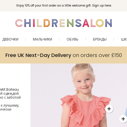
Enjoy 10% off your first order as a little welcome gift. Sign up here.
ДЕВОЧКИ
МАЛЬЧИКИ
ОБУВЬ
БРЕНДЫ
ШК
Free UK Next-Day Delivery
on orders over £150
etit Bateau
ой одеждой.
но с заботой
 к лучшему,
ически