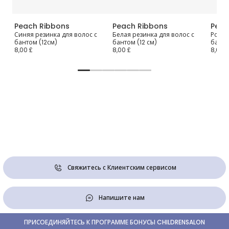
Peach Ribbons
Peach Ribbons
Peac
 с
Синяя резинка для волос с
Белая резинка для волос с
Розов
бантом (12см)
бантом (12 см)
банто
8,00 £
8,00 £
8,00 £
Свяжитесь с Клиентским сервисом
Напишите нам
ПРИСОЕДИНЯЙТЕСЬ К ПРОГРАММЕ БОНУСЫ CHILDRENSALON