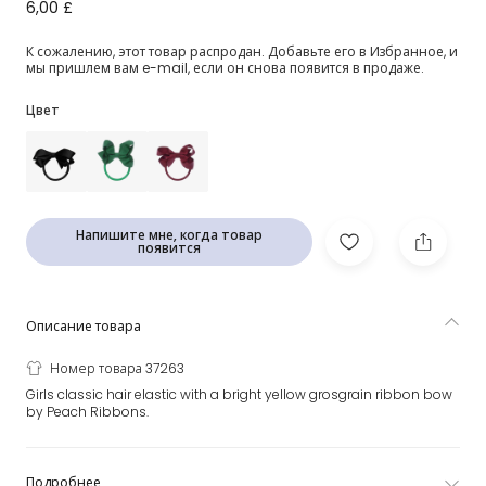
Желтая резинка для волос с бантом (7см)
6,00 £
К сожалению, этот товар распродан. Добавьте его в Избранное, и
мы пришлем вам e-mail, если он снова появится в продаже.
Цвет
Напишите мне, когда товар
появится
Описание товара
Номер товара 37263
Girls classic hair elastic with a bright yellow grosgrain ribbon bow
by Peach Ribbons.
Подробнее