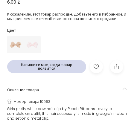
Белая заколка-бантик (7 см)
6,00 £
К сожалению, этот товар распродан. Добавьте его в Избранное, и
мы пришлем вам e-mail, если он снова появится в продаже.
Цвет
Напишите мне, когда товар
появится
Описание товара
Номер товара 10963
Girls pretty white bow hair clip by Peach Ribbons. Lovely to
complete an outfit, this hair accessory is made in grosgrain ribbon
and set on a metal clip.