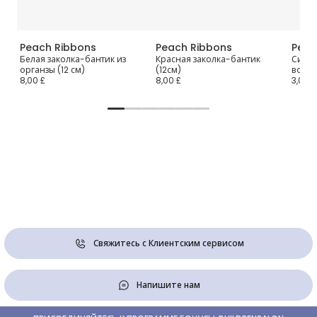
Peach Ribbons
Peach Ribbons
Peac
ля
Белая заколка-бантик из
Красная заколка-бантик
Синяя
органзы (12 см)
(12см)
волос
8,00 £
8,00 £
3,00 £
Свяжитесь с Клиентским сервисом
Напишите нам