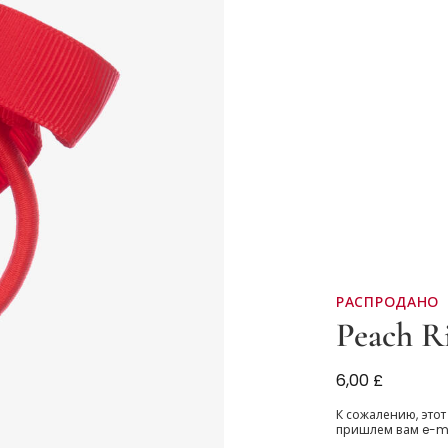
РАСПРОДАНО
Peach R
Красная резин
6,00 £
К сожалению, этот
пришлем вам e-mai