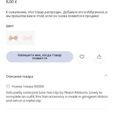
Коралловая заколка-бантик (7 см)
6,00 £
К сожалению, этот товар распродан. Добавьте его в Избранное, и
мы пришлем вам e-mail, если он снова появится в продаже.
Цвет
Напишите мне, когда товар
появится
Описание товара
Номер товара 89366
Girls pretty coral pink bow hair clip by Peach Ribbons. Lovely to
complete an outfit, this hair accessory is made in grosgrain ribbon
and set on a metal clip.