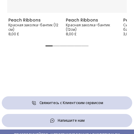
Peach Ribbons
Peach Ribbons
Peac
2
Красная заколка-бантик (12
Красная заколка-бантик
Синяя
см)
(12см)
банти
8,00 £
8,00 £
3,00 £
Свяжитесь с Клиентским сервисом
Напишите нам