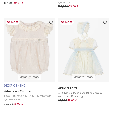
для девочек
187,00 £
94,00 £
106,00 £
53,00 £
50% OFF
50% OFF
Добавить сразу
Добавить сразу
ЭКСКЛЮЗИВНО
Abuela Tata
Artesanía Granlei
Girls Ivory & Pale Blue Tulle Dress Set
Песочник бежевый из вышитого тюля
with Lace Detailing
для малышек
97,00 £
49,00 £
70,00 £
35,00 £