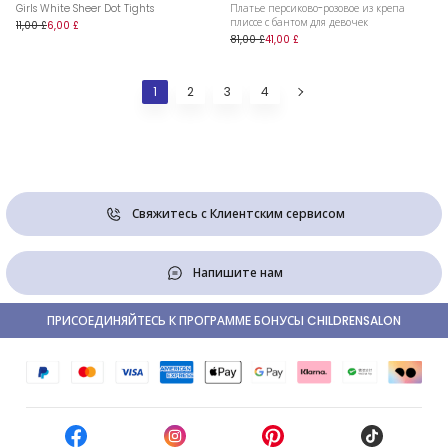
Girls White Sheer Dot Tights
Платье персиково-розовое из крепа
плиссе с бантом для девочек
11,00 £
6,00 £
81,00 £
41,00 £
1
2
3
4
Свяжитесь с Клиентским сервисом
Напишите нам
ПРИСОЕДИНЯЙТЕСЬ К ПРОГРАММЕ БОНУСЫ CHILDRENSALON