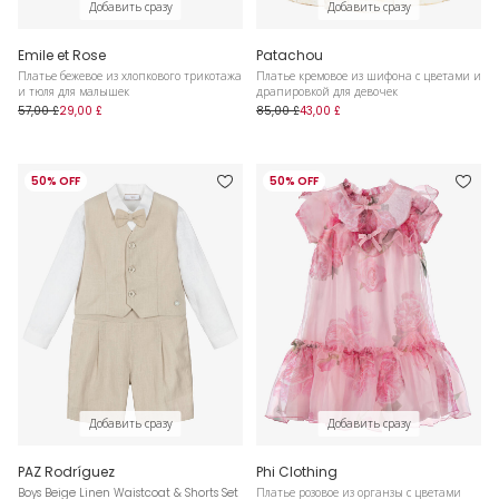
Добавить сразу
Добавить сразу
Emile et Rose
Patachou
Платье бежевое из хлопкового трикотажа
Платье кремовое из шифона с цветами и
и тюля для малышек
драпировкой для девочек
57,00 £
29,00 £
85,00 £
43,00 £
50% OFF
50% OFF
Добавить сразу
Добавить сразу
PAZ Rodríguez
Phi Clothing
Boys Beige Linen Waistcoat & Shorts Set
Платье розовое из органзы с цветами