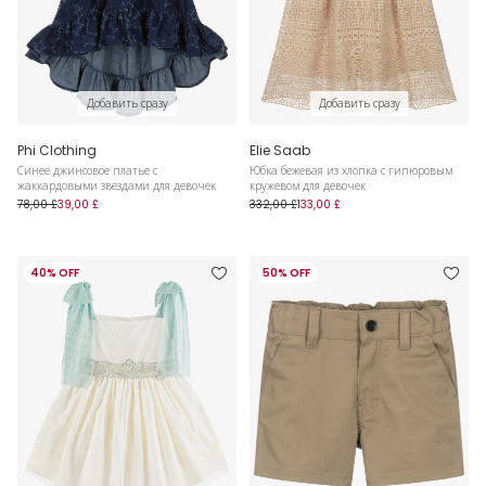
Добавить сразу
Добавить сразу
Phi Clothing
Elie Saab
Синее джинсовое платье с
Юбка бежевая из хлопка с гипюровым
жаккардовыми звездами для девочек
кружевом для девочек
78,00 £
39,00 £
332,00 £
133,00 £
40% OFF
50% OFF