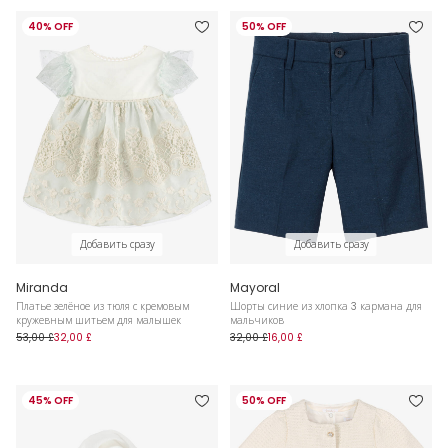
40% OFF
50% OFF
Добавить сразу
Добавить сразу
Miranda
Mayoral
Платье зелёное из тюля с кремовым
Шорты синие из хлопка 3 кармана для
кружевным шитьем для малышек
мальчиков
53,00 £
32,00 £
32,00 £
16,00 £
45% OFF
50% OFF