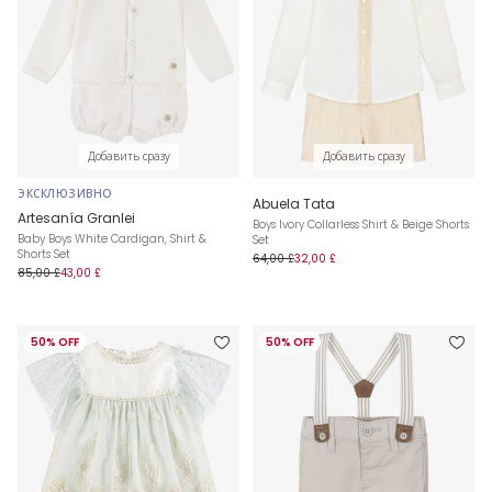
Добавить сразу
Добавить сразу
ЭКСКЛЮЗИВНО
Abuela Tata
Artesanía Granlei
Boys Ivory Collarless Shirt & Beige Shorts
Baby Boys White Cardigan, Shirt &
Set
Shorts Set
64,00 £
32,00 £
85,00 £
43,00 £
50% OFF
50% OFF