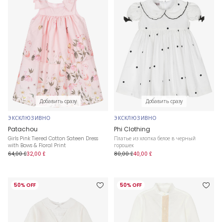
Добавить сразу
Добавить сразу
ЭКСКЛЮЗИВНО
ЭКСКЛЮЗИВНО
Patachou
Phi Clothing
Girls Pink Tiered Cotton Sateen Dress
Платье из хлопка белое в черный
with Bows & Floral Print
горошек
64,00 £
32,00 £
80,00 £
40,00 £
50% OFF
50% OFF