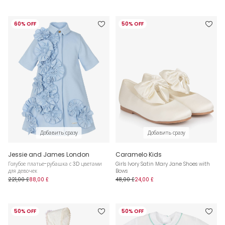
60% OFF
50% OFF
Добавить сразу
Добавить сразу
Jessie and James London
Caramelo Kids
Голубое платье-рубашка с 3D цветами
Girls Ivory Satin Mary Jane Shoes with
для девочек
Bows
221,00 £
88,00 £
48,00 £
24,00 £
50% OFF
50% OFF