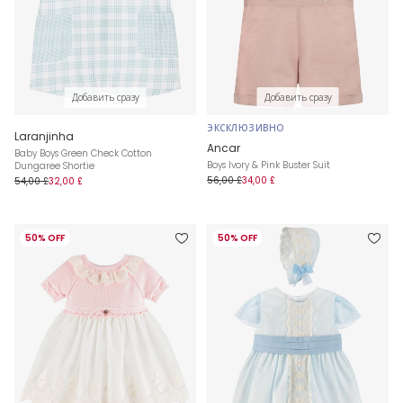
Добавить сразу
Добавить сразу
ЭКСКЛЮЗИВНО
Laranjinha
Ancar
Baby Boys Green Check Cotton
Boys Ivory & Pink Buster Suit
Dungaree Shortie
56,00 £
34,00 £
54,00 £
32,00 £
50% OFF
50% OFF