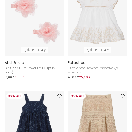
Добавить сразу
Добавить сразу
Abel & Lula
Patachou
Girls Pink Tulle Flower Hair Clips (2
Платье бело- бежевое из хлопка для
pack)
малышек
13,00 £
8,00 £
49,00 £
25,00 £
50% OFF
60% OFF