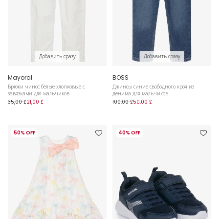
Добавить сразу
Добавить сразу
Mayoral
BOSS
Брюки чинос белые хлопковые с
Джинсы синие свободного кроя из
завязками для мальчиков
денима для мальчиков
35,00 £
21,00 £
100,00 £
50,00 £
50% OFF
40% OFF