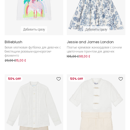
Добавить сразу
Добавить сразу
Billieblush
Jessie and James London
Белая хлопковая футболка для девочек с
Платье кремовое жаккардовое с синим
блестящим розовым единорогом-
цветочным принтом для девочек
фламинго
195,00 £
98,00 £
29,00 £
15,00 £
50% OFF
50% OFF