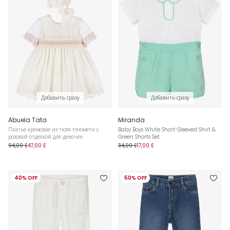
Добавить сразу
Добавить сразу
Abuela Tata
Miranda
Платье кремовое из тюля плюмети с
Baby Boys White Short-Sleeved Shirt &
розовой отделкой для девочек
Green Shorts Set
94,00 £
47,00 £
34,00 £
17,00 £
40% OFF
50% OFF