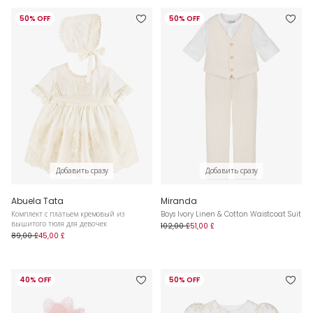
50% OFF
50% OFF
Добавить сразу
Добавить сразу
Abuela Tata
Miranda
Комплект с платьем кремовый из
Boys Ivory Linen & Cotton Waistcoat Suit
вышитого тюля для девочек
102,00 £
51,00 £
89,00 £
45,00 £
40% OFF
50% OFF