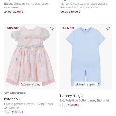
Шорты белые из хлопка и льна для
Платье из тюля шампанского цвета с
мальчиков
вышивкой листьев для девочек
24,00 £
12,00 £
100,00 £
40,00 £
50% OFF
40% OFF
Добавить сразу
Добавить сразу
ЭКСКЛЮЗИВНО
Tommy Hilfiger
Patachou
Boys Pale Blue Cotton Jersey Shorts Set
Платье розовое с цветочным принтом
55,00 £
33,00 £
для девочек
72,00 £
36,00 £