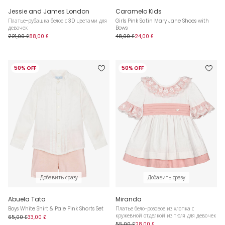
Jessie and James London
Caramelo Kids
Платье-рубашка белое с 3D цветами для
Girls Pink Satin Mary Jane Shoes with
девочек
Bows
221,00 £
88,00 £
48,00 £
24,00 £
50% OFF
50% OFF
Добавить сразу
Добавить сразу
Abuela Tata
Miranda
Boys White Shirt & Pale Pink Shorts Set
Платье бело-розовое из хлопка с
кружевной отделкой из тюля для девочек
65,00 £
33,00 £
55,00 £
28,00 £