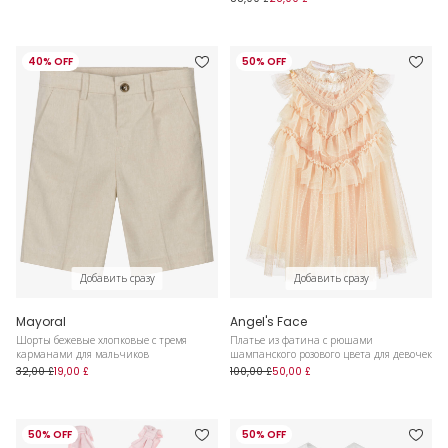
40% OFF
50% OFF
Добавить сразу
Добавить сразу
Mayoral
Angel's Face
Шорты бежевые хлопковые с тремя
Платье из фатина с рюшами
карманами для мальчиков
шампанского розового цвета для девочек
32,00 £
19,00 £
100,00 £
50,00 £
50% OFF
50% OFF