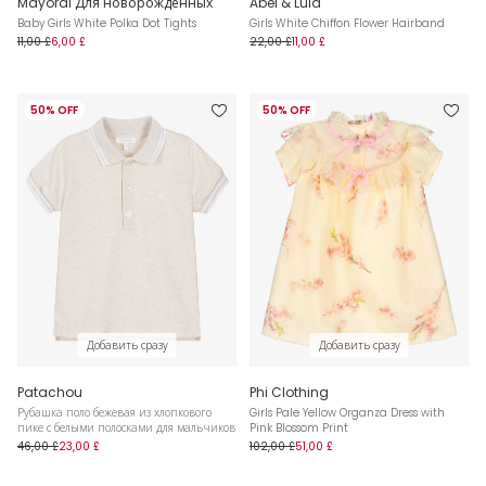
Mayoral Для новорожденных
Abel & Lula
Baby Girls White Polka Dot Tights
Girls White Chiffon Flower Hairband
11,00 £
6,00 £
22,00 £
11,00 £
50% OFF
50% OFF
Добавить сразу
Добавить сразу
Patachou
Phi Clothing
Рубашка поло бежевая из хлопкового
Girls Pale Yellow Organza Dress with
пике с белыми полосками для мальчиков
Pink Blossom Print
46,00 £
23,00 £
102,00 £
51,00 £