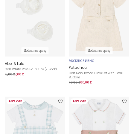
Добавить сразу
Добавить сразу
ЭКСКЛЮЗИВНО
Abel & Lula
Patachou
Girls White Rose Hair Clips (2 Pack)
Girls Ivory Tweed Dress Set with Pearl
13,00 £
7,00 £
Buttons
119,00 £
60,00 £
40% OFF
40% OFF