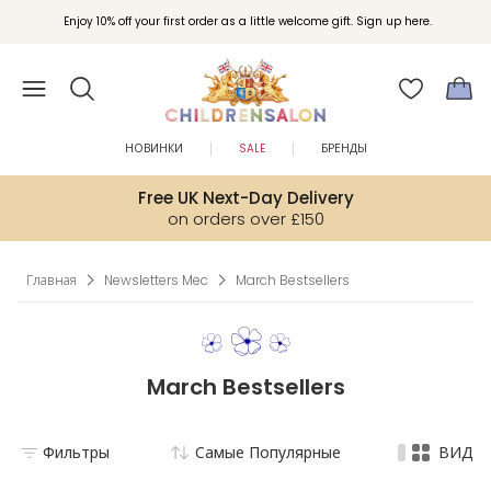
Вступайте в клуб Бонусы Childrensalon для эксклюзивных привилегий при
Enjoy 10% off your first order as a little welcome gift. Sign up here.
покупках.
НОВИНКИ
SALE
БРЕНДЫ
Free UK Next-Day Delivery
on orders over £150
Главная
Newsletters Mec
March Bestsellers
March Bestsellers
Фильтры
Самые Популярные
ВИД