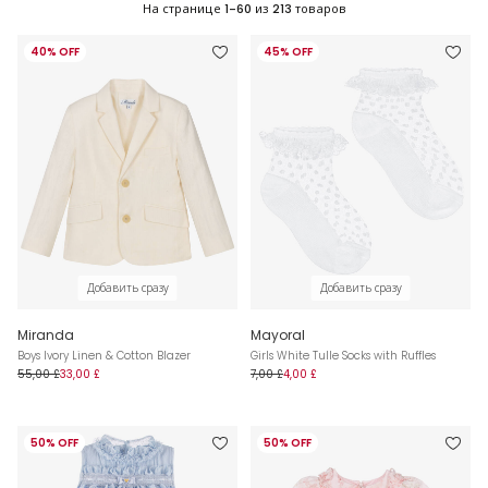
На странице
1-60
из
213
товаров
40% OFF
45% OFF
Добавить сразу
Добавить сразу
Miranda
Mayoral
Boys Ivory Linen & Cotton Blazer
Girls White Tulle Socks with Ruffles
55,00 £
33,00 £
7,00 £
4,00 £
50% OFF
50% OFF