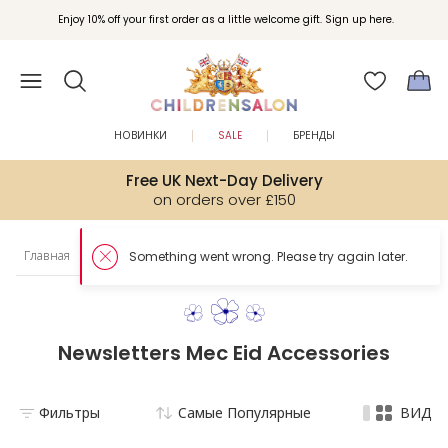
Enjoy 10% off your first order as a little welcome gift. Sign up here.
НОВИНКИ
SALE
БРЕНДЫ
Free UK Next-Day Delivery
on orders over £150
Главная
Newsletters Mec
Аксессуары для Ид
Something w
Newsletters Mec Eid Accessories
Фильтры
Самые Популярные
ВИД