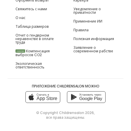
Оформить возврат
Карьера
Свяжитесь с нами
Уведомление о
приватности
О нас
Применение ИИ
Таблица размеров
Правила
Отчет о гендерном
неравенстве в оплате
Полезная информация
труда
Заявление о
Компенсация
современном рабстве
НОВИНКИ
выбросов CO2
Экологическая
ответственность
ПРИЛОЖЕНИЕ CHILDRENSALON МОЖНО
Скачать в
Установить через
App Store
Google Play
© Copyright
Childrensalon 2026
,
все права защищены.