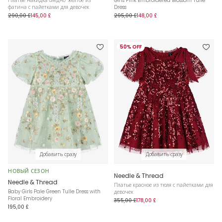
Платье накидка бледно-желтое из
Girls Pink Embroidered Blossom Tulle
фатина с пайетками для девочек
Dress
290,00 £
145,00 £
295,00 £
148,00 £
50% OFF
Добавить сразу
Добавить сразу
НОВЫЙ СЕЗОН
Needle & Thread
Needle & Thread
Платье красное из тюля с пайетками для
Baby Girls Pale Green Tulle Dress with
девочек
Floral Embroidery
355,00 £
178,00 £
195,00 £