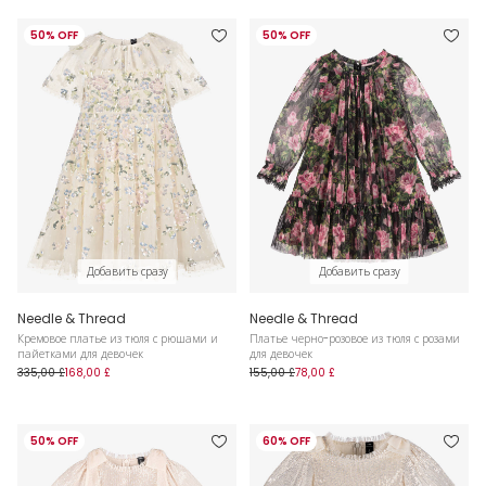
50% OFF
50% OFF
Добавить сразу
Добавить сразу
Needle & Thread
Needle & Thread
Кремовое платье из тюля с рюшами и
Платье черно-розовое из тюля с розами
пайетками для девочек
для девочек
335,00 £
168,00 £
155,00 £
78,00 £
50% OFF
60% OFF