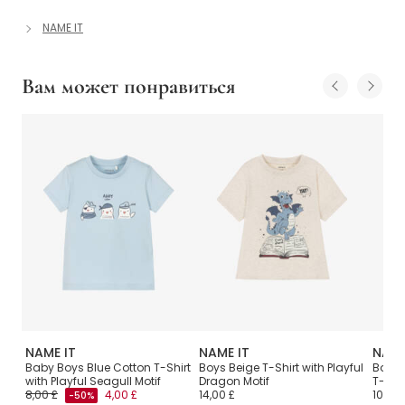
NAME IT
Вам может понравиться
NAME IT
NAME IT
NAME
with
Baby Boys Blue Cotton T-Shirt
Boys Beige T-Shirt with Playful
Boys 
with Playful Seagull Motif
Dragon Motif
T-Shir
8,00 £
4,00 £
14,00 £
10,00 
-50%