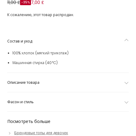
Розовая футболка из органического хлопка с вишнями
11,00 £
7,00 £
-35%
для девочек
К сожалению, этот товар распродан.
Состав и уход
100% хлопок (мягкий трикотаж)
Машинная стирка (40*C)
Описание товара
Фасон и стиль
Посмотреть больше
Брендовые топы для девочек