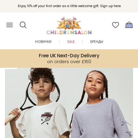
Вступайте в клуб Бонусы Childrensalon для эксклюзивных привилегий при
Enjoy 10% off your first order as a little welcome gift. Sign up here.
покупках.
НОВИНКИ
SALE
БРЕНДЫ
Free UK Next-Day Delivery
on orders over £150