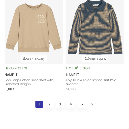
Добавить сразу
Добавить сразу
НОВЫЙ СЕЗОН
НОВЫЙ СЕЗОН
NAME IT
NAME IT
Boys Beige Cotton Sweatshirt with
Boys Blue & Beige Striped Knit Polo
Embossed Dragon
Sweater
19,00 £
21,00 £
1
2
3
4
5