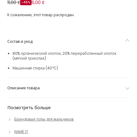
Футболка кремовая с размытым принтом для мальчиков
11,00 £
6,00 £
-45%
К сожалению, этот товар распродан.
Состав и уход
80% органический хлопок, 20% переработанный хлопок
(мягкий трикотаж)
Машинная стирка (40*C)
Описание товара
Посмотреть больше
Брендовые топы для мальчиков
NAME IT