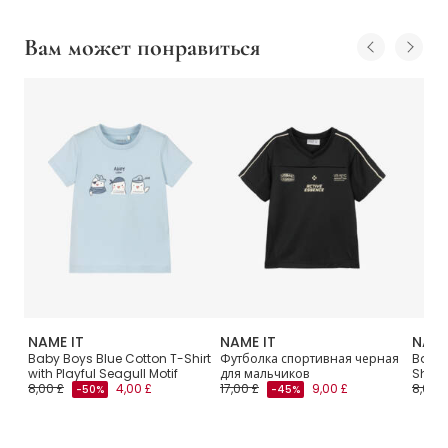
Вам может понравиться
NAME IT
NAME IT
NAME
Baby Boys Blue Cotton T-Shirt
Футболка спортивная черная
Baby 
with Playful Seagull Motif
для мальчиков
Shirt 
8,00 £
4,00 £
17,00 £
9,00 £
8,00 £
-50%
-45%