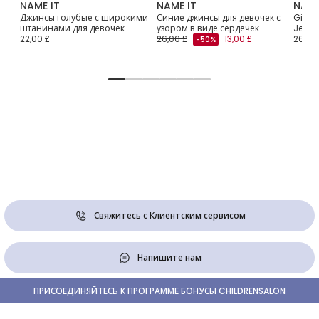
NAME IT
NAME IT
NAME
Джинсы голубые с широкими
Синие джинсы для девочек с
Girls
штанинами для девочек
узором в виде сердечек
Jeans
22,00 £
26,00 £
13,00 £
26,00
-50%
Свяжитесь с Клиентским сервисом
Напишите нам
ПРИСОЕДИНЯЙТЕСЬ К ПРОГРАММЕ БОНУСЫ CHILDRENSALON