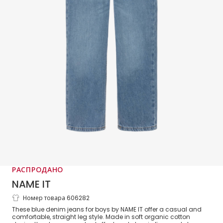
РАСПРОДАНО
NAME IT
Номер товара 606282
Boys Blue Washed Denim Straight Leg
These blue denim jeans for boys by NAME IT offer a casual and
Jeans
comfortable, straight leg style. Made in soft organic cotton