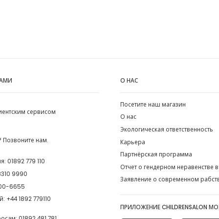
НАМИ
О НАС
Посетите наш магазин
лиентским сервисом
О нас
Экологическая ответственность
 Позвоните нам.
Карьера
Партнёрская программа
ия:
01892 779 110
Отчет о гендерном неравенстве в
8310 9990
Заявление о современном рабст
00-6655
й:
+44 1892 779110
ПРИЛОЖЕНИЕ CHILDRENSALON М
росам:
01892 481 781