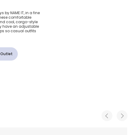
otton
s by NAME IT, in a fine
These comfortable
rs
and cool, cargo-style
hey have an adjustable
s so casual outfits
 Outlet