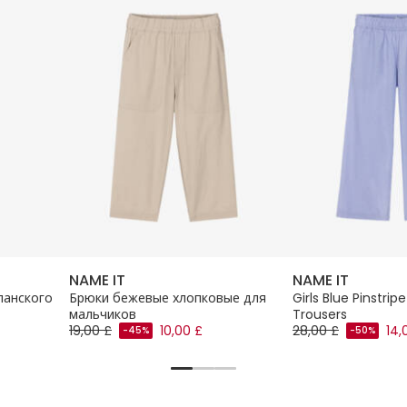
NAME IT
NAME IT
ланского
Брюки бежевые хлопковые для
Girls Blue Pinstri
мальчиков
Trousers
19,00 £
10,00 £
28,00 £
14,
-45%
-50%