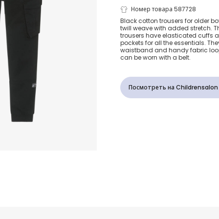
Boys Black C
Номер товара 587728
Black cotton trousers for older boy
twill weave with added stretch. 
Cargo Trouse
trousers have elasticated cuffs 
pockets for all the essentials. T
waistband and handy fabric loop
can be worn with a belt.
Посмотреть на Childrensalon