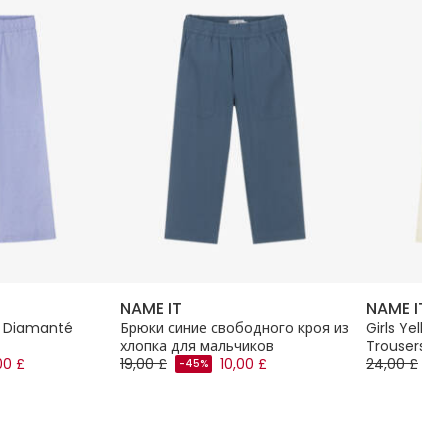
NAME IT
NAME IT
pe Diamanté
Брюки синие свободного кроя из
Girls Yello
хлопка для мальчиков
Trousers
00 £
19,00 £
10,00 £
24,00 £
-45%
-5