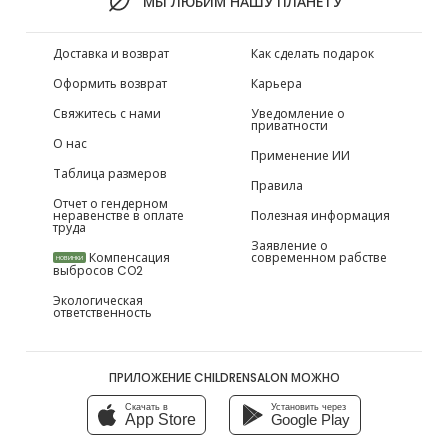
МЫ ЛЮБИМ НАШУ ПЛАНЕТУ
Доставка и возврат
Как сделать подарок
Оформить возврат
Карьера
Свяжитесь с нами
Уведомление о
приватности
О нас
Применение ИИ
Таблица размеров
Правила
Отчет о гендерном
неравенстве в оплате
Полезная информация
труда
Заявление о
Компенсация
современном рабстве
НОВИНКИ
выбросов CO2
Экологическая
ответственность
ПРИЛОЖЕНИЕ CHILDRENSALON МОЖНО
Скачать в
Установить через
App Store
Google Play