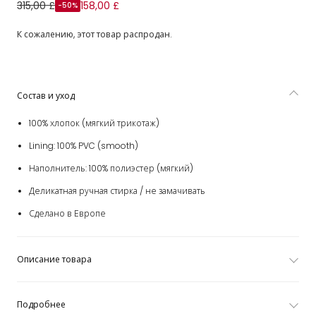
Pale Blue Cotton Jersey Teddy Bear Changing Bag
315,00 £
158,00 £
-50%
(42cm)
К сожалению, этот товар распродан.
Состав и уход
100% хлопок (мягкий трикотаж)
Lining: 100% PVC (smooth)
Наполнитель: 100% полиэстер (мягкий)
Деликатная ручная стирка / не замачивать
Сделано в Европе
Описание товара
Подробнее