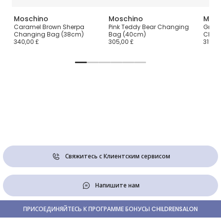
Moschino
Moschino
Mosc
Caramel Brown Sherpa
Pink Teddy Bear Changing
Grey 
Changing Bag (38cm)
Bag (40cm)
Chan
340,00 £
305,00 £
315,00
Свяжитесь с Клиентским сервисом
Напишите нам
ПРИСОЕДИНЯЙТЕСЬ К ПРОГРАММЕ БОНУСЫ CHILDRENSALON