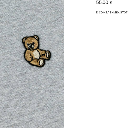
Футболка сер
55,00 £
медвежонка
К сожалению, этот